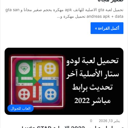
تحميل لعبة gta الاصلية للهاتف apk مهكرة بحجم صغير مجانا و gta san
andreas apk + data تحميل مهكرة و…
أكمل القراءة »
العاب للجوال
يناير 13, 2026
0