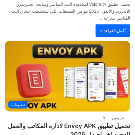
تحميل تطبيق Velora.tv لمشاهدة البث المباشر ومتابعة الستريمرز
للاندرويد والايفون 2026 هو من التطبيقات اللي بتستقطب عشاق البث
المباشر بسرعة…
أكمل القراءة »
تطبيقات
منذ يومين
0
تحميل تطبيق Envoy APK لادارة المكاتب والعمل
الهجين اخر اصدار 2026