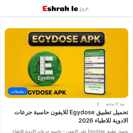
القائمة
بح
تطبيقات
منذ 17 ساعة
0
تحميل تطبيق Egydose للايفون حاسبة جرعات
الادوية للاطباء 2026
تحميل تطبيق Egydose على الايفون – حاسبة جرعات الادوية للاطباء