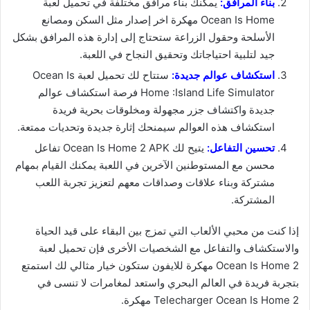
بناء المرافق:
يمكنك بناء مرافق مختلفة في تحميل لعبة
Ocean Is Home مهكرة اخر إصدار مثل السكن ومصانع
الأسلحة وحقول الزراعة ستحتاج إلى إدارة هذه المرافق بشكل
جيد لتلبية احتياجاتك وتحقيق النجاح في اللعبة.
استكشاف عوالم جديدة:
ستتاح لك تحميل لعبة Ocean Is
Home :Island Life Simulator فرصة استكشاف عوالم
جديدة واكتشاف جزر مجهولة ومخلوقات بحرية فريدة
استكشاف هذه العوالم سيمنحك إثارة جديدة وتحديات ممتعة.
تحسين التفاعل:
يتيح لك Ocean Is Home 2 APK تفاعل
محسن مع المستوطنين الآخرين في اللعبة يمكنك القيام بمهام
مشتركة وبناء علاقات وصداقات معهم لتعزيز تجربة اللعب
المشتركة.
إذا كنت من محبي الألعاب التي تمزج بين البقاء على قيد الحياة
والاستكشاف والتفاعل مع الشخصيات الأخرى فإن تحميل لعبة
Ocean Is Home 2 مهكرة للايفون ستكون خيار مثالي لك استمتع
بتجربة فريدة في العالم البحري واستعد لمغامرات لا تنسى في
Telecharger Ocean Is Home 2 مهكرة.