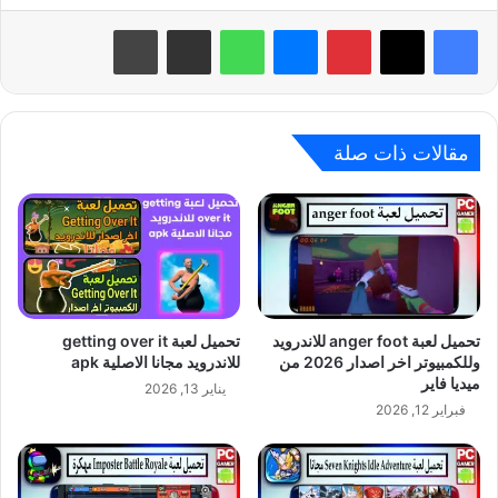
بينتيريست
ماسنجر
واتساب
مشاركة عبر البريد
طباعة
مقالات ذات صلة
تحميل لعبة anger foot للاندرويد
تحميل لعبة getting over it
وللكمبيوتر اخر اصدار 2026 من
للاندرويد مجانا الاصلية apk
ميديا فاير
يناير 13, 2026
فبراير 12, 2026