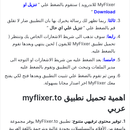
MyFlixer للاندرويد ) ستقوم بالضغط علي ”
ت
نزيل او
”
Download
ثالثا
:
ربما تظهر لك رسالة يخبرك بها بان التطبيق ضار لا تقلق
قم بالضغط علي ”
تنزيل علي اي حال
”
رابعا:
سوف تذهب الى شريط الاشعارات الخاص بك وتنتظر (
تحميل تطبيق MyFlixer للايفون ) لحين ينتهي وبعدها تقوم
بالضغط عليه.
خامسا:
بعد الضغط عليه من شريط الاشعارات او التوجه الى
مدير الملفات وتبحث عن التطبيق وتقوم بالضغط عليه
ومن ثم تقوم بالضغط علي تثبيت التطبيق وبعدها فتح لكي يفتح
معك MyFlixer اخر اصدار مجانا بسهولة.
اهمية تحميل نطبيق myflixer.to
عربي
1. توفير محتوى ترفيهي متنوع:
تطبيق MyFlixer.to يوفر مجموعة
واسعة من الأفلام والمسلسلات بجودة عالية وبترجمة باللغة العربية