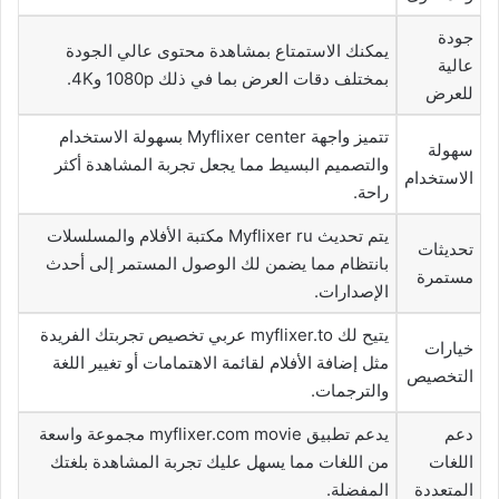
جودة
يمكنك الاستمتاع بمشاهدة محتوى عالي الجودة
عالية
بمختلف دقات العرض بما في ذلك 1080p و4K.
للعرض
تتميز واجهة Myflixer center بسهولة الاستخدام
سهولة
والتصميم البسيط مما يجعل تجربة المشاهدة أكثر
الاستخدام
راحة.
يتم تحديث Myflixer ru مكتبة الأفلام والمسلسلات
تحديثات
بانتظام مما يضمن لك الوصول المستمر إلى أحدث
مستمرة
الإصدارات.
يتيح لك myflixer.to عربي تخصيص تجربتك الفريدة
خيارات
مثل إضافة الأفلام لقائمة الاهتمامات أو تغيير اللغة
التخصيص
والترجمات.
دعم
يدعم تطبيق myflixer.com movie مجموعة واسعة
اللغات
من اللغات مما يسهل عليك تجربة المشاهدة بلغتك
المتعددة
المفضلة.