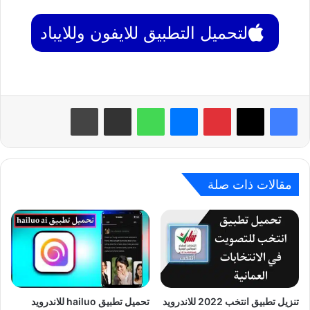
لتحميل التطبيق للايفون وللايباد
بينتيريست
ماسنجر
واتساب
مشاركة عبر البريد
طباعة
مقالات ذات صلة
تنزيل تطبيق انتخب 2022 للاندرويد
تحميل تطبيق hailuo للاندرويد