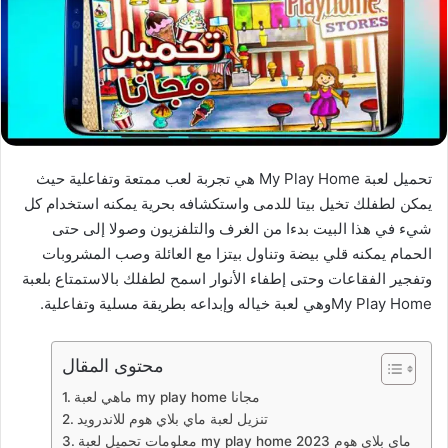
تحميل لعبة My Play Home هي تجربة لعب ممتعة وتفاعلية حيث
يمكن لطفلك تخيل بيتا للدمى واستكشافه بحرية يمكنه استخدام كل
شيء في هذا البيت بدءا من الغرف والتلفزيون وصولا إلى حتى
الحمام يمكنه قلي بيضة وتناول بيتزا مع العائلة وصب المشروبات
وتفجير الفقاعات وحتى إطفاء الأنوار اسمح لطفلك بالاستمتاع بلعبة
My Play Homeوهي لعبة خياله وإبداعه بطريقة مسلية وتفاعلية.
محتوى المقال
ماهي لعبة my play home مجانا
تنزيل لعبة ماي بلاي هوم للاندرويد
معلومات تحميل لعبة my play home ماي بلاي هوم 2023