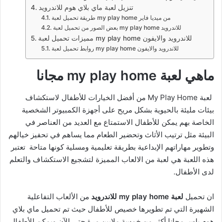
تنزيل لعبة ماي بلاي هوم للاندرويد
طريقة تحميل لعبة my play home من ميديا فاير
بعض الصور من تحميل لعبة my play home للاندرويد
مميزات تحميل لعبة my play home للاندرويد والايفون
روابط تحميل لعبة my play home للاندرويد والايفون
ماهي لعبة my play home مجانا
لعبة My Play Home من أفضل الخيارات للأطفال لاستكشاف
بيئات مليئة بالحيوية بشكل مريح على أجهزة الكمبيوتر الشخصية
الخاصة بهم يمكن للأطفال الاستمتاع مع العديد من العناصر في
البيئة مثل ترتيب الأثاث وتحضير الطعام مما يساهم في تحفيز خيالهم
وتطوير مهاراتهم الإبداعية بطريقة تعليمية ومسلية كونها متاحة تعتبر
هذه اللعبة هي لعبة من الالعاب المميزة لتشجيع الاستكشاف والتعلم
لدى الأطفال.
ان تحميل
لعبة my play home للاندرويد
من الألعاب التفاعلية
الشهيرة التي تم تطويرها خصيص للأطفال حيث تم تحميل ماي بلاي
هوم بلس مجانا أكثر من خمسة ملايين مرة حتى الآن ويمكن للأطفال