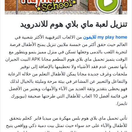
تنزيل لعبة ماي بلاي هوم للاندرويد
my play home للايفون
من الالعاب الترفيهية الأكثر شعبية في
العالم حيث حقق أكثر من خمسة ملايين تنزيل يمنح الأطفال فرصة
لتجربة اللعب بالدمى وجعلها تسكن في منزل مميز ينمو ويتطور مع
الوقت يتميز تحميل ماي بلاي هوم المطعم مجانا APK البيت الجيران
بأنها تضمن عدم فقد الأشياء ولا تحطيمها بالإضافة إلى توفير
ملحقات وغرف جديدة مجانا يمكن للأطفال التعلم من خلاله الرعاية
والتفاعل والتعبير عن المشاعر في بيئة مرحة ومليئة بالخيال لذلك
فهو يحظى بتقدير وثقة العديد من الآباء والأمهات ويعتبر من الأفضل
في قائمة أفضل 10 العاب للأطفال التي طرحتها صحيفة (نيويورك
تايمز).
تأتي تحميل ماي بلاي هوم بلس مهكرة من ميديا فاير كحلم يتحقق
للأطفال والآباء على حد سواء حيث تمثل بيت دمية ذكي وواقعي يتيح