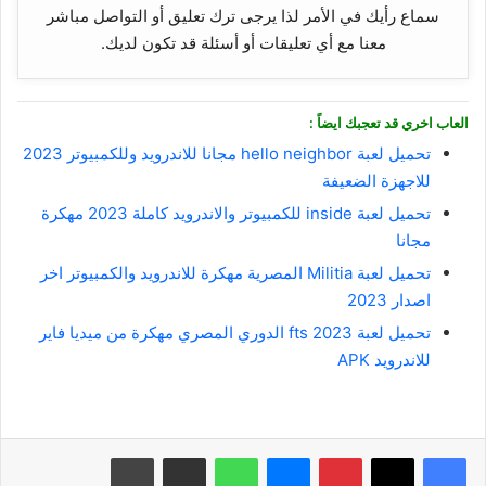
سماع رأيك في الأمر لذا يرجى ترك تعليق أو التواصل مباشر
معنا مع أي تعليقات أو أسئلة قد تكون لديك.
العاب اخري قد تعجبك ايضاً :
تحميل لعبة hello neighbor مجانا للاندرويد وللكمبيوتر 2023
للاجهزة الضعيفة
تحميل لعبة inside للكمبيوتر والاندرويد كاملة 2023 مهكرة
مجانا
تحميل لعبة Militia المصرية مهكرة للاندرويد والكمبيوتر اخر
اصدار 2023
تحميل لعبة fts 2023 الدوري المصري مهكرة من ميديا فاير
للاندرويد APK
بينتيريست
ماسنجر
واتساب
مشاركة عبر البريد
طباعة