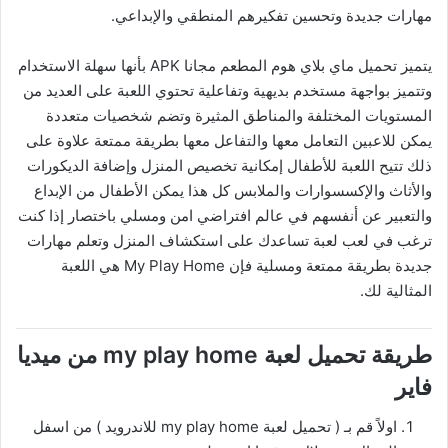
مهارات جديدة وتحسين تفكيرهم المنطقي والإبداعي.
يتميز تحميل ماي بلاي هوم المطعم مجانا APK بأنها سهلة الاستخدام
وتتميز بواجهة مستخدم بديهية وتفاعلية تحتوي اللعبة على العديد من
المستويات المختلفة والمناطق المثيرة وتضم شخصيات متعددة
يمكن للاعبين التعامل معها والتفاعل معها بطريقة ممتعة علاوة على
ذلك تتيح اللعبة للأطفال إمكانية تخصيص المنزل وإضافة الديكورات
والأثاث والإكسسوارات والملابس كل هذا يمكن الأطفال من الإبداع
والتعبير عن أنفسهم في عالم افتراضي امن ومسلي باختصار إذا كنت
ترغب في لعب لعبة تساعدك على استكشاف المنزل وتعلم مهارات
جديدة بطريقة ممتعة ومسلية فإن My Play Home هي اللعبة
المثالية لك.
طريقة تحميل لعبة my play home من ميديا
فاير
اولاً قم بـ ( تحميل لعبة my play home للاندرويد ) من اسفل