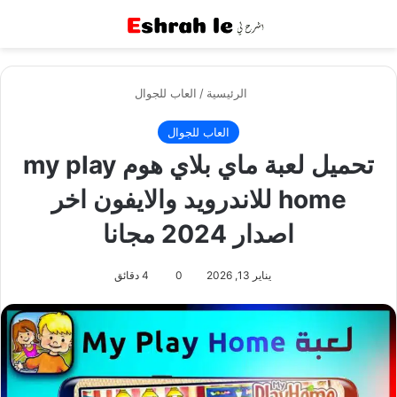
القائمة
بح
الرئيسية
/
العاب للجوال
العاب للجوال
تحميل لعبة ماي بلاي هوم my play
home للاندرويد والايفون اخر
اصدار 2024 مجانا
يناير 13, 2026
0
4 دقائق