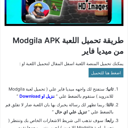
طريقة تحميل اللعبة Modgila APK
من ميديا فاير
يمكنك تحميل المنصة اللعبة اسفل المقال لتحميل اللعبة او :
اضغط هنا للتحميل
ثانيا:
ستفتح لك واجهه ميديا فاير علي ( تحميل لعبة Modgila
للاندرويد ) ستقوم بالضغط علي ” ت
نزيل او Download
”
ثالثا
: ربما تظهر لك رسالة يخبرك بها بان اللعبة ضار لا تقلق قم
بالضغط علي ”
تنزيل علي اي حال
”
رابعا:
سوف تذهب الى شريط الاشعارات الخاص بك وتنتظر (
تحميل لعبة Modgila للايفون ) لحين ينتهي وبعدها تقوم