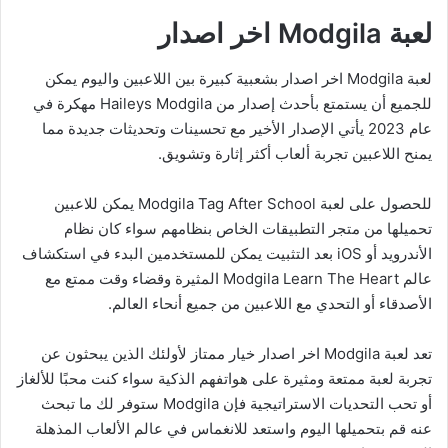
لعبة Modgila اخر اصدار
لعبة Modgila اخر اصدار بشعبية كبيرة بين اللاعبين واليوم يمكن
للجميع أن يستمتع بأحدث إصدار من Haileys Modgila مهكرة في
عام 2023 يأتي الإصدار الأخير مع تحسينات وتحديثات جديدة مما
يمنح اللاعبين تجربة ألعاب أكثر إثارة وتشويق.
للحصول على لعبة Modgila Tag After School يمكن للاعبين
تحميلها من متجر التطبيقات الخاص بنظامهم سواء كان نظام
الأندرويد أو iOS بعد التثبيت يمكن للمستخدمين البدء في استكشاف
عالم Modgila Learn The Heart المثيرة وقضاء وقت ممتع مع
الأصدقاء أو التحدي مع اللاعبين من جميع أنحاء العالم.
تعد لعبة Modgila اخر اصدار خيار ممتاز لأولئك الذين يبحثون عن
تجربة لعبة ممتعة ومثيرة على هواتفهم الذكية سواء كنت محبًا للألغاز
أو تحب التحديات الاستراتيجية فإن Modgila ستوفر لك ما تبحث
عنه قم بتحميلها اليوم واستعد للانغماس في عالم الألعاب المذهلة