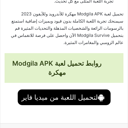
تجربة اللعبة المثلى مع كل تحديث.
تحميل لعبة Modgila APK مهكرة للأندرويد وللآيفون 2023
سيمنحك تجربة اللعبة الكاملة بدون قيود وبميزات إضافية استمتع
بالرسومات الرائعة والشخصيات المذهلة والتحديات المثيرة قم
بتحميل Modgila Survive الآن واحصل على فرصة للانغماس في
عالم الزومبي والمغامرات المثيرة.
روابط تحميل لعبة Modgila APK
مهكرة
لتحميل اللعبة من ميديا فاير