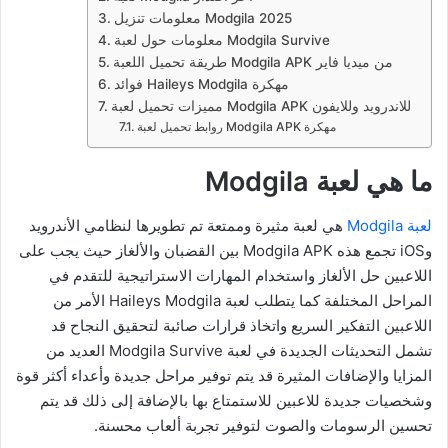
معلومات تنزيل Modgila 2025
معلومات حول لعبة Modgila Survive
طريقة تحميل اللعبة Modgila APK من ميديا فاير
فوائد Haileys Modgila مهكرة
مميزات تحميل لعبة Modgila APK للاندرويد وللايفون
روابط تحميل لعبة Modgila APK مهكرة
ما هي لعبة Modgila
لعبة Modgila
هي لعبة مثيرة وممتعة تم تطويرها لنظامي الأندرويد
وiOS تجمع هذه Modgila APK بين القضبان والألغاز حيث يجب على
اللاعبين حل الألغاز واستخدام المهارات الاستراتيجية للتقدم في
المراحل المختلفة كما يتطلب لعبة Haileys Modgila الأمر من
اللاعبين التفكير السريع واتخاذ قرارات صائبة لتحقيق النجاح قد
تشمل التحديثات الجديدة في لعبة Modgila Survive العديد من
المزايا والإضافات المثيرة قد يتم توفير مراحل جديدة وأعداء أكثر قوة
وشخصيات جديدة للاعبين للاستمتاع بها بالإضافة إلى ذلك قد يتم
تحسين الرسومات والصوت لتوفير تجربة ألعاب محسنة.