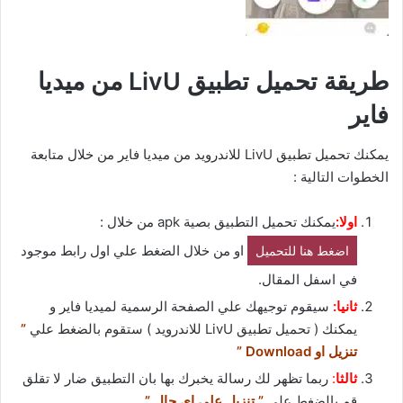
طريقة تحميل تطبيق LivU من ميديا
فاير
يمكنك تحميل تطبيق LivU للاندرويد من ميديا فاير من خلال متابعة
الخطوات التالية :
اولا:
يمكنك تحميل التطبيق بصية apk من خلال :
او من خلال الضغط علي اول رابط موجود
اضغط هنا للتحميل
في اسفل المقال.
ثانيا:
سيقوم توجيهك علي الصفحة الرسمية لميديا فاير و
يمكنك ( تحميل تطبيق LivU للاندرويد ) ستقوم بالضغط علي
”
تنزيل او Download ”
ثالثا
:
ربما تظهر لك رسالة يخبرك بها بان التطبيق ضار لا تقلق
قم بالضغط علي
” تنزيل علي اي حال ”