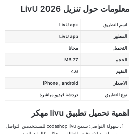
معلومات حول تنزيل LivU 2026
اسم التطبيق
LivU apk
المطور
LivU app
التحميل
مجانا
الحجم
77 MB
التقيم
4.6
الاصدار
iPhone , android
نوع التطبيق
دردشة فيديو مباشرة
اهمية تحميل تطبيق livu مهكر
سهولة التواصل: يسمح codashop livu للمستخدمين التواصل
بسهولة مع الاصدقاء و العائلة من خلال مكالمات الفيديو و