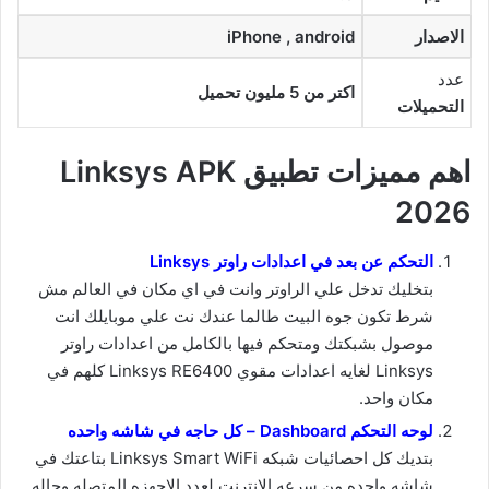
الاصدار
iPhone , android
عدد
اكتر من 5 مليون تحميل
التحميلات
اهم مميزات تطبيق Linksys APK
2026
التحكم عن بعد في اعدادات راوتر Linksys
بتخليك تدخل علي الراوتر وانت في اي مكان في العالم مش
شرط تكون جوه البيت طالما عندك نت علي موبايلك انت
موصول بشبكتك ومتحكم فيها بالكامل من اعدادات راوتر
Linksys لغايه اعدادات مقوي Linksys RE6400 كلهم في
مكان واحد.
لوحه التحكم Dashboard – كل حاجه في شاشه واحده
بتديك كل احصائيات شبكه Linksys Smart WiFi بتاعتك في
شاشه واحده من سرعه الانترنت لعدد الاجهزه المتصله وحاله