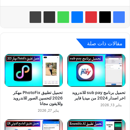
بينتيريست
ماسنجر
واتساب
مشاركة عبر البريد
طباعة
مقالات ذات صلة
تحميل برنامج sub pay للاندرويد
تحميل تطبيق PhotoFix مهكر
اخر اصدار 2024 من ميديا فاير
2026 لتحسين الصور للاندرويد
وللايفون مجانا
يناير 13, 2026
يناير 27, 2026