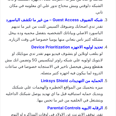
الشبكه دلوقتي ومش محتاج تدور علي اي معلومه في مكان
تاني.
شبكه الضيوف Guest Access – من غير ما تكشف الباسورد
تقدر تدي اصحابك وضيوفك اكسيس للنت من غير ما تديهم
الباسورد الاصلي وبياناتك الشخصيه بتفضل محميه وده بيحل
مشكله كتير ناس بتعاني منها يوميا خصوصا في وقت الزياره.
تحديد اولويه الاجهزه Device Prioritization
لو بتلعب اونلاين او بتشوف فيديو مهم تقدر تدي موبايلك او
لابتوبك اولويه علي شبكه راوتر لينكسيس 5G وتضمن انك مش
هتقطع ومش هيحصل تاخير في الاستجابه خصوصا في ساعات
الذروه لما بيكون فيه اجهزه كتير متصله.
الحمايه من التهديدات Linksys Shield
ميزه بتحميك من المواقع الخطيره والهجمات علي شبكتك
وبتديك حمايه استباقيه قبل ما اي تهديد يوصل شبكتك الداخليه
وبتشتغل في الخلفيه من غير ما تحس بيها.
الرقابه الابويه Parental Controls
تقدر توقف الانترنت عن الاولاد في اوقات المذاكره او النوم