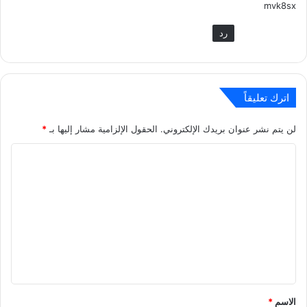
mvk8sx
رد
اترك تعليقاً
لن يتم نشر عنوان بريدك الإلكتروني.
الحقول الإلزامية مشار إليها بـ
*
ا
ل
ت
ع
ل
ي
ق
*
الاسم
*