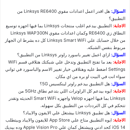
السؤال:
هل اقدر اعمل اعدادات مقوي Linksys RE6400 من
التطبيق؟
الاجابة:
التطبيق بيدعم اغلب منتجات Linksys بما فيها اجهزه توسيع
النطاق زي RE6400 وكمان اعدادات مقوي Linksys WAP300N
من خلال حسابك علي Linksys Smart WiFi كل ده بشرط ان الجهاز
مربوط بنفس الشبكه.
السؤال:
ازاي اعمل تغيير باسورد راوتر Linksys من التطبيق؟
الاجابة:
بعد ما تفتح التطبيق وتدخل علي شبكتك هتلاقي قسم WiFi
Settings اضغط عليه وهتلاقي خيار تغيير الاسم والباسورد في ثواني
سواء انت في البيت او بره من اي مكان.
السؤال:
هل التطبيق بيدعم راوتر لينكسيس 5G؟
الاجابة:
ايوه بيدعم كل الراوترات اللي بتدعم نطاق 5GHz من
Linksys بما فيها اجهزه Velop واجهزه Smart WiFi الحديثه وتقدر
تتحكم في كل الترددات من التطبيق بكل سهوله.
السؤال:
هل تطبيق Linksys بيشتغل علي الايفون والايباد؟
الاجابة:
ايوه التطبيق متاح علي App Store للايفون والايباد وبيتطلب
iOS 14 كحد ادني وبيشتغل كمان علي Apple Vision Pro وده بيديك