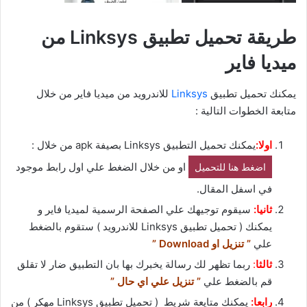
طريقة تحميل تطبيق Linksys من
ميديا فاير
يمكنك تحميل تطبيق
Linksys
للاندرويد من ميديا فاير من خلال
متابعة الخطوات التالية :
اولا:
يمكنك تحميل التطبيق Linksys بصيفة apk من خلال :
او من خلال الضغط علي اول رابط موجود
اضغط هنا للتحميل
في اسفل المقال.
ثانيا:
سيقوم توجيهك علي الصفحة الرسمية لميديا فاير و
يمكنك ( تحميل تطبيق Linksys للاندرويد ) ستقوم بالضغط
علي
” تنزيل او Download ”
ثالثا
:
ربما تظهر لك رسالة يخبرك بها بان التطبيق ضار لا تقلق
قم بالضغط علي
” تنزيل علي اي حال ”
رابعا:
يمكنك متايعة شريط ( تحميل تطبيق Linksys مهكر ) من