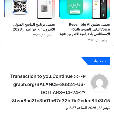
تحميل تطبيق Resemble AI
تحميل برنامج الماسح الضوئي
Voice لتغيير الصوت بالذكاء
للاندرويد qr اخر اصدار 2023
الاصطناعي باحترافية للاندرويد apk
يناير 13, 2026
يناير 13, 2026
تعليق واحد
ي
📣 Transaction to you.Continue >>
ق
graph.org/BALANCE-36824-US-
و
DOLLARS-04-24-2?
ل
hs=8ac21c3b01b67d32bf9e2cdec8fb3b15&
:
يونيو 22, 2026 الساعة 2:37 م