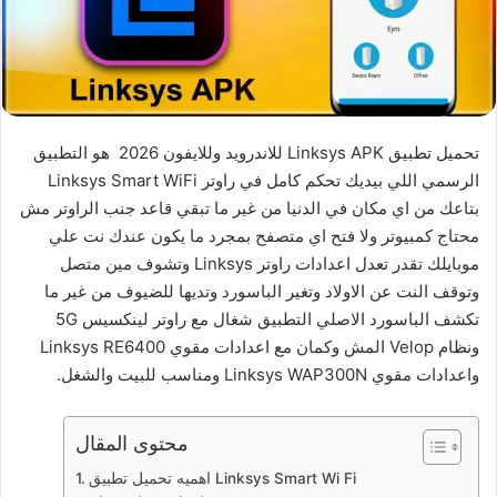
تحميل تطبيق Linksys APK للاندرويد وللايفون 2026 هو التطبيق
الرسمي اللي بيديك تحكم كامل في راوتر Linksys Smart WiFi
بتاعك من اي مكان في الدنيا من غير ما تبقي قاعد جنب الراوتر مش
محتاج كمبيوتر ولا فتح اي متصفح بمجرد ما يكون عندك نت علي
موبايلك تقدر تعدل اعدادات راوتر Linksys وتشوف مين متصل
وتوقف النت عن الاولاد وتغير الباسورد وتديها للضيوف من غير ما
تكشف الباسورد الاصلي التطبيق شغال مع راوتر لينكسيس 5G
ونظام Velop المش وكمان مع اعدادات مقوي Linksys RE6400
واعدادات مقوي Linksys WAP300N ومناسب للبيت والشغل.
محتوى المقال
اهميه تحميل تطبيق Linksys Smart Wi Fi