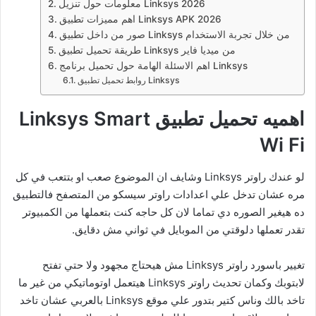
معلومات حول تنزيل Linksys 2026
اهم مميزات تطبيق Linksys APK 2026
صور من داخل تطبيق Linksys من خلال تجربة الاستخدام
طريقة تحميل تطبيق Linksys من ميديا فاير
اهم الاسئلة الهامة حول تحميل برنامج Linksys
روابط تحميل تطبيق Linksys
اهميه تحميل تطبيق Linksys Smart
Wi Fi
لو عندك راوتر Linksys وشايف ان الموضوع صعب او بتتعب في كل
مره عشان تدخل علي اعدادات راوتر سيسكو من المتصفح فالتطبيق
ده هيغير الصوره دي تماما لان كل حاجه كنت بتعملها من الكمبيوتر
تقدر تعملها دلوقتي من الموبايل في ثواني مش دقايق.
تغيير باسورد راوتر Linksys مش هيحتاج مجهود ولا حتي تفتح
لابتوبك وكمان تحديث راوتر Linksys هيتعمل اوتوماتيكي من غير ما
تاخد بالك وناس كتير بتدور علي موقع Linksys بالعربي عشان تاخد