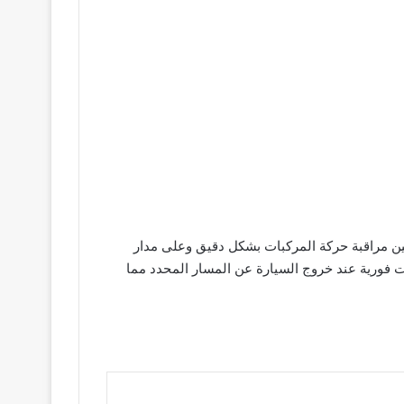
لمستخدمين مراقبة حركة المركبات بشكل دقيق وعلى مدار
لحالي وتاريخ الحركة وسجلات التنقل السابقة ويتميز iTrack apk ايضا بوجود تنبيهات فورية عند خروج السيارة عن المسار المحدد مما