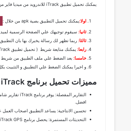
يمكنك تحميل تطبيق iTrack للاندرويد من ميديا فاير من خلال متابعة الخطوات التالية :
اولا:
يمكنك تحميل التطبيق بصية apk من خلال :
ثانيا:
سيقوم توجيهك علي الصفحة الرسمية لميديا فاير و يمكنك ( تحميل 
ثالثا
:
ربما تظهر لك رسالة يخبرك بها بان التطبيق
رابعا:
يمكنك متايعة شريط ( تحميل تطبيق iTrack مهكر ) من خلال شريط التحميل الخاص بك لحين ينتهي وبعدها تقوم بالضغط علي ملف التطبيق.
خامسا:
بعد الضغط علي ملف الطبيق من شريط الا
و اخيرا يمكنك الضغط علي التطبيق و التثبيت بكل سهولة وبعدها معك 
مميزات تحميل برنامج iTrack للكمبيوتر
التقارير المفص
افضل.
تحسين الانتاجية: يساعد التطبيق اصحاب العمل على
التحديثات المستمرة: يحصل برنامج iTrack GPS على تحديثات دورية تهدف الى تحسين الاداء ومعالجة المشكلات بشكل سريع لضمان تجربة استخدام مستقرة وفعالة.