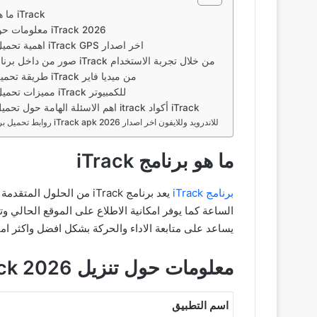
ما هو برنامج iTrack
معلومات حول تنزيل iTrack 2026
اهمية تحميل برنامج iTrack GPS اخر اصدار
صور من داخل برنامج أكواد iTrack من خلال تجربة الاستخدام
طريقة تحميل تطبيق iTrack من ميديا فاير
مميزات تحميل برنامج iTrack للكمبيوتر
اهم الاسئلة الهامة حول تحميل برنامج itrack أكواد iTrack
روابط تحميل برنامج iTrack apk للاندرويد وللايفون اخر اصدار 2026
ما هو برنامج iTrack
برنامج iTrack
يعد برنامج iTrack من ا
يساعد على متابعة الاداء والحركة بشكل افضل واكثر اما
معلومات حول تنزيل iTrack 2026
اسم التطبيق