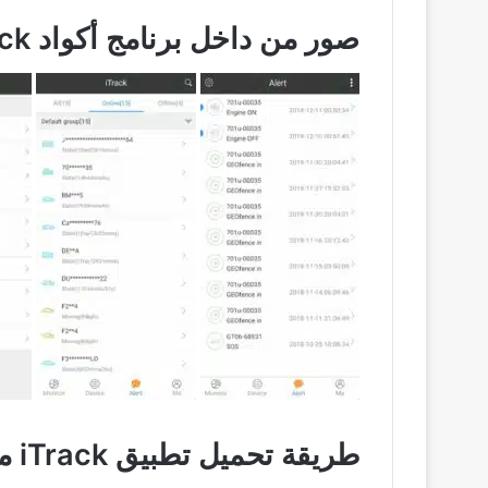
صور من داخل برنامج أكواد iTrack من خلال تجربة الاستخدام
طريقة تحميل تطبيق iTrack من ميديا فاير