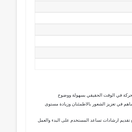
تطوير السلامة والامان: يمكن استخدام iTrack لمراقبة مواقع افراد العائلة او ادارة اسطول المركبات داخل الشركات مما يساهم في تعزيز الشعور بالاطمئنان وزيادة مستوى
واجهة مستخدم سهلة الاستخدام: يتميز برنامج iTrack app بواجهة بسيطة تسهل التنقل بين الادوات والخصائص المختلفة مع تقديم ارشادات تساعد المستخدم على البدء والعمل