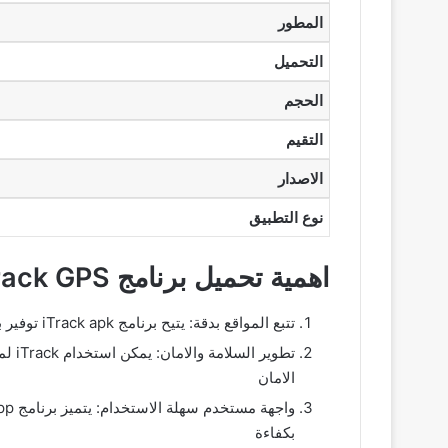
المطور
التحميل
الحجم
التقيم
الاصدار
نوع التطبيق
اهمية تحميل برنامج iTrack GPS اخر اصدار
تتبع المواقع بدقة: يتيح برنامج iTrack apk توفير بيانات دقيقة عن موقع السيارات او المستخدمين مما يساعد على متابعة الحركة في الوقت الحقيقي بسهولة ووضوح
الامان
بكفاءة