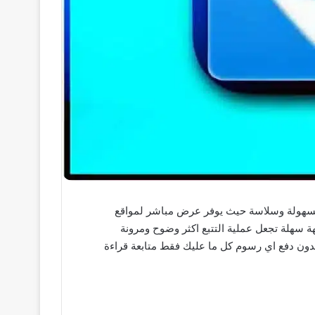
ين على تتبع السيارات بسهولة وسلاسة حيث يوفر عرض مباشر لمواقع
 سهلة تجعل عملية التتبع اكثر وضوح ومرونة
ه للحصول علي تحميل برنامج iTrack للكمبيوتر بطريقة سهلة وبدون دفع اي رسوم كل ما عليك فقط متابعة قراءة