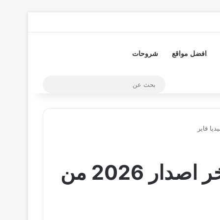
تسجيل الدخول
مقال عشوائي
إضافة عمود جا
افضل مواقع
شروحات
بحث
عن
تحميل برنامج iTrack apk للاندرويد وللايفون اخر اصدار 2026 من