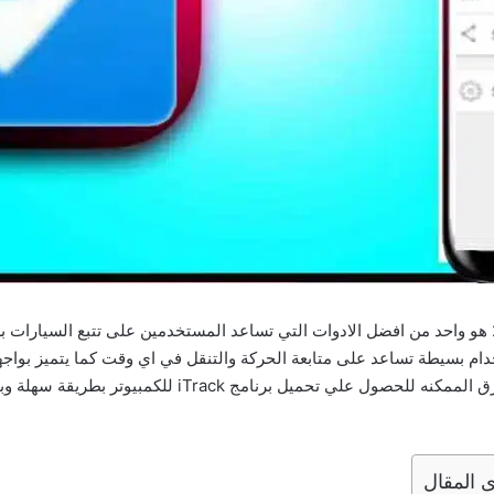
برنامج iTrack apk للاندرويد وللايفون اخر اصدار 2026 هو واحد من افضل الادوات التي تساعد المستخدم
م بسيطة تساعد على متابعة الحركة والتنقل في اي وقت كما يتميز بواجهة
للمستخدمين و في هذا المقال سوف نوفر لك كل الطرق الممكن
 المقال