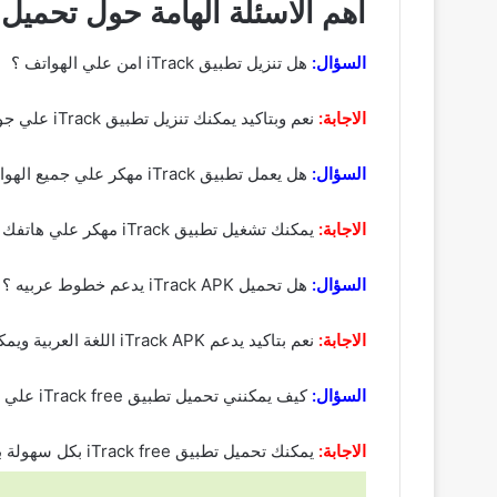
اهم الاسئلة الهامة حول تحميل برنامج itrack أ
السؤال:
هل تنزيل تطبيق iTrack امن علي الهواتف ؟
الاجابة:
نعم وبتاكيد يمكنك تنزيل تطبيق iTrack علي جوالك الشخصي بكل امان وتم الفحص مسبقا للروابط التحميل لكي يتم تحمليها بكل ثقة وامان.
السؤال:
هل يعمل تطبيق iTrack مهكر علي جميع الهواتف الضعيفة والقوية ؟
الاجابة:
يمكنك تشغيل تطبيق iTrack مهكر علي هاتفك الشخصي بكل سلاسة سواء كان ايفون او اندرويد وبدون تقطيع ويدعم التطبيق الدفع بطرق عديدة ومختلفة.
السؤال:
هل تحميل iTrack APK يدعم خطوط عربيه ؟
الاجابة:
نعم بتاكيد يدعم iTrack APK اللغة العربية ويمكنك التحكم في لغة التطبيق كما تريد و يتبح لك العديد من الخطوت المختلفة والتسوق بكل سهولة.
السؤال:
كيف يمكنني تحميل تطبيق iTrack free علي الهاتف ؟
الاجابة:
يمكنك تحميل تطبيق iTrack free بكل سهولة بتباع الخطوات السابقة او بالضغط علي الروابط القادمة حسب نوع هاتفك سواء كان اندرويد او ايفون او كمبيوتر بكل سهولة.