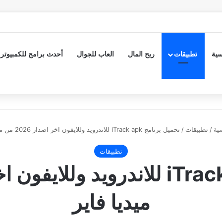
سية
تطبيقات
ربح المال
العاب للجوال
أحدث برامج للكمبيوتر
ية
/
تطبيقات
/
تحميل برنامج iTrack apk للاندرويد وللايفون اخر اصدار 2026 من ميديا فاير
تطبيقات
ميديا فاير