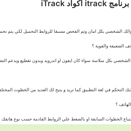
كواد iTrack