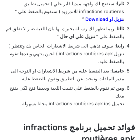
ثانيا:
ستفتح لك واجهه ميديا فاير علي ( تحميل تطبيق
infractions routières للاندرويد ) ستقوم بالضغط علي ”
ت
نزيل او Download
”
ثالثا
: ربما تظهر لك رسالة يخبرك بها بان اللعبة ضار لا تقلق قم
بالضغط علي ”
تنزيل علي اي حال
”
رابعا:
سوف تذهب الى شريط الاشعارات الخاص بك وتنتظر (
تنزيل
infractions routières
apk ) لحين ينتهي وبعدها تقوم
بالضغط عليه.
خامسا:
بعد الضغط عليه من شريط الاشعارات او التوجه الى
مدير الملفات وتبحث عن التطبيق وتقوم بالضغط عليه
ومن ثم تقوم بالضغط علي تثبيت اللعبة وبعدها فتح لكي يفتح
معك
تحميل
apk ios مجانا بسهولة .
infractions routières
فوائد تحميل برنامج infractions
routières apk