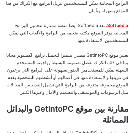
البرامج المجانية يمكن للمستخدمين تنزيل البرامج مع الكراك من هذا
الموقع بسهولة وبأمان.
Softpedia:
تعد Softpedia أيضا منصة ممتازة لتحميل البرامج
المجانية يوفر الموقع مكتبة ضخمة من البرامج والألعاب التي يمكن
للمستخدمين الاستفادة منها.
يعتبر موقع GetIntoPC مصدرا متميزا لتحميل برامج الكمبيوتر مجانا
بما في ذلك الكراك بفضل تصميمه البسيط وواجهته المستخدم
السهلة يمكن للمستخدمين العثور بسهولة على البرامج التي يرغبون
في تنزيلها والاستفادة منها في أعمالهم أو أنشطتهم الشخصية يقدم
الموقع مجموعة متنوعة من البرامج التي تشمل العديد من المجالات
مثل الرسومات والموسيقى والتصميم والأمان وغيرها الكثير.
مقارنة بين موقع GetIntoPC والبدائل
المماثلة
عند مقارنة موقع GetIntoPC بالبدائل المماثلة المذكورة أعلاه يتضح