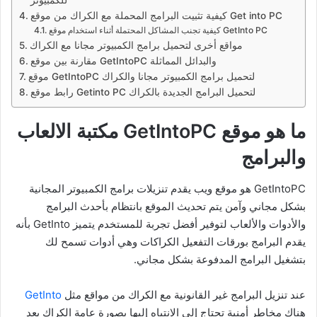
كيفية تثبيت البرامج المحملة مع الكراك من موقع Get into PC
كيفية تجنب المشاكل المحتملة أثناء استخدام موقع GetInto PC
مواقع أخرى لتحميل برامج الكمبيوتر مجانا مع الكراك
مقارنة بين موقع GetIntoPC والبدائل المماثلة
موقع GetIntoPC لتحميل برامج الكمبيوتر مجانا والكراك
رابط موقع Getinto PC لتحميل البرامج الجديدة بالكراك
ما هو موقع GetIntoPC مكتبة الالعاب
والبرامج
GetIntoPC هو موقع ويب يقدم تنزيلات برامج الكمبيوتر المجانية
بشكل مجاني وآمن يتم تحديث الموقع بانتظام بأحدث البرامج
والأدوات والألعاب لتوفير أفضل تجربة للمستخدم يتميز GetInto بأنه
يقدم البرامج بورقات التفعيل الكراكات وهي أدوات تسمح لك
بتشغيل البرامج المدفوعة بشكل مجاني.
عند تنزيل البرامج غير القانونية مع الكراك من مواقع مثل
GetInto
هناك مخاطر أمنية تحتاج إلى الانتباه إليها بصورة عامة الكراك يعد