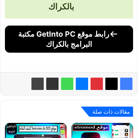
بالكراك
رابط موقع GetInto PC مكتبة
البرامج بالكراك
بينتيريست
ماسنجر
واتساب
مشاركة عبر البريد
طباعة
مقالات ذات صلة