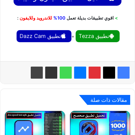
>
اقوي تطبيقات بديلة تعمل
100%
للاندرويد وللايفون
:
تطبيق Tezza
تطبيق Dazz Cam
+
بينتيريست
ماسنجر
واتساب
مشاركة عبر البريد
طباعة
مقالات ذات صلة