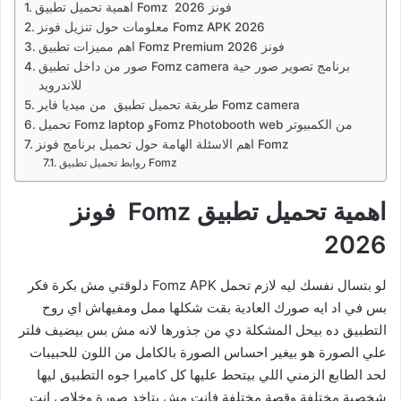
اهمية تحميل تطبيق Fomz فونز 2026
معلومات حول تنزيل فونز Fomz APK 2026
اهم مميزات تطبيق Fomz Premium فونز 2026
صور من داخل تطبيق Fomz camera برنامج تصوير صور حية
للاندرويد
طريقة تحميل تطبيق من ميديا فاير Fomz camera
تحميل Fomz laptop وFomz Photobooth web من الكمبيوتر
اهم الاسئلة الهامة حول تحميل برنامج فونز Fomz
روابط تحميل تطبيق Fomz
اهمية تحميل تطبيق Fomz فونز
2026
لو بتسال نفسك ليه لازم تحمل Fomz APK دلوقتي مش بكرة فكر
بس في اد ايه صورك العادية بقت شكلها ممل ومفيهاش اي روح
التطبيق ده بيحل المشكلة دي من جذورها لانه مش بس بيضيف فلتر
علي الصورة هو بيغير احساس الصورة بالكامل من اللون للحبيبات
لحد الطابع الزمني اللي بيتحط عليها كل كاميرا جوه التطبيق ليها
شخصية مختلفة وقصة مختلفة فانت مش بتاخد صورة وخلاص انت