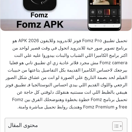
تحميل تطبيق Fomz Pro فونز للاندرويد وللايفون APK 2026 هو
برنامج تصوير صور حية للاندرويد اتحول في وقت قصير لواحد من
اكتر برامج الكاميرا اللي الشباب والبنات بيدوروا عليه علي النت
Fomz camera مش مجرد فلاتر عادية زي اي تطبيق تاني هو فعليا
بيرجعك لاحساس الكاميرا القديمة بكل التفاصيل بتاعتها من حبيبات
الفيلم لحد بصمة التاريخ علي الصورة لو انت من عشاق شكل الصور
الرجعي واللوك القديم اللي بيدي احساس النوستالجيا فـ تطبيق فونز
هيبقي بالظبط اللي انت مستنيه هنقولك دلوقتي كل حاجة عن
تحميل برنامج Fomz خطوة بخطوة وهنوضحلك الفرق بين Fomz
free و Fomz Premium وهنديك روابط تحميل مباشرة وامنة.
محتوى المقال