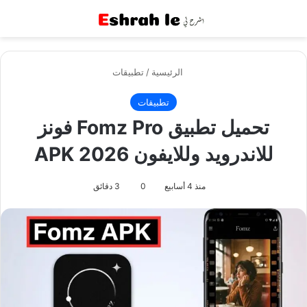
القائمة
بح
الرئيسية
/
تطبيقات
تطبيقات
تحميل تطبيق Fomz Pro فونز
للاندرويد وللايفون APK 2026
منذ 4 أسابيع
0
3 دقائق