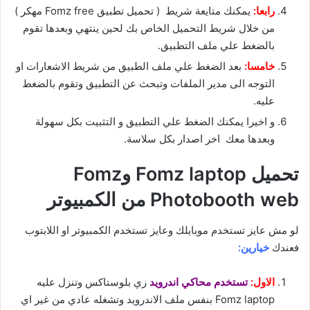
رابعا:
يمكنك متايعة شريط ( تحميل تطبيق Fomz free مهكر )
من خلال شريط التحميل الخاص بك لحين ينتهي وبعدها تقوم
بالضغط علي ملف التطبيق.
خامسا:
بعد الضغط علي ملف الطبيق من شريط الاشعارات او
التوجه الى مدير الملفات وتبحث عن التطبيق وتقوم بالضغط
عليه.
و اخيرا يمكنك الضغط علي التطبيق و التثبيت بكل سهولة
وبعدها معك اخر اصدار بكل سلاسة.
تحميل Fomz laptop وFomz
Photobooth web من الكمبيوتر
لو مش عايز تستخدم موبايلك وعايز تستخدم الكمبيوتر او اللابتوب
فعندك
خيارين:
الاول:
تستخدم محاكي اندرويد
زي بلوستاكس وتنزل عليه
Fomz laptop بنفس ملف الاندرويد وتشغله عادي من غير اي