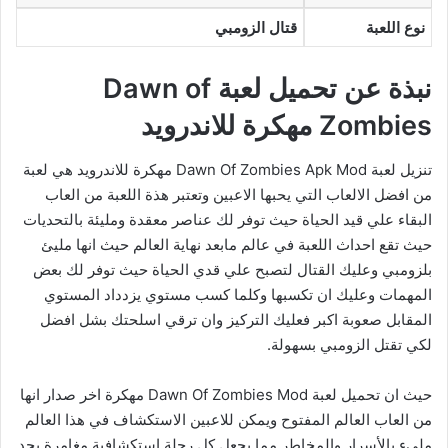
نوع اللعبة
قتال الزومبي
نبذة عن تحميل لعبة Dawn of
Zombies مهكرة للاندرويد
تنزيل لعبة Dawn Of Zombies Apk Mod مهكرة للاندرويد هي لعبة
من افضل الالعاب التي يحبها الاعبين وتعتبر هذة اللعبة من العاب
البقاء علي قيد الحياة حيث توفر لك عناصر معقدة ومليئة بالتحديات
حيث تقع احداث اللعبة في عالم مابعد نهاية العالم حيث انها مليئ
بلزومبي وعليك القتال لتصبح علي قدي الحياة حيث توفر لك بعض
المهمات وعليك ان تكسبها وكلما كسب مستوي يزدداد المستوي
المقابل صعوبة اكبر فعليك التركيز وان ترقي اسلحتك بشل افضل
لكي تقتل الزومبي بسهولة.
حيث ان تحميل لعبة Dawn Of Zombies Mod مهكرة اخر صدار انها
من العاب العالم المفتوح ويمكن للاعبين الاستكشاف في هذا العالم
مليء بالأسرار والمخاطر مما يجعل كل رحلة استكشافية مغامرة بحد