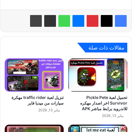
بينتيريست
ماسنجر
واتساب
مشاركة عبر البريد
طباعة
مقالات ذات صلة
تحميل لعبة Pickle Pete
تنزيل لعبة traffic rider مهكرة
Survivor اخر اصدار مهكره
سيارات من ميديا فاير
للاندرويد برابط مباشر APK
يناير 13, 2026
يناير 13, 2026