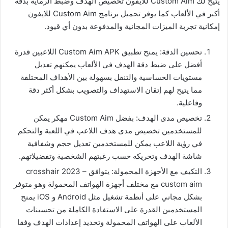
يتيح لك Custom Aim للايفون تخصيص الهدف وضبط الرماية بدقة
أكبر في الألعاب كما يوفر تحميل برنامج Custom Aim للايفون
إمكانية تجربة الميزات المجانية والمدفوعة بدون أي قيود.
تحسين الدقة: يمنح تطبيق Custom Aim APK اللاعبين قدرة
أفضل على ضبط دقة الهدف في الألعاب يمكنهم تعديل
مستويات الحساسية والتنقل بسهولة بين الأهداف المختلفة
مما يتيح لهم إتقان الاستهداف والتصويب بشكل أكثر دقة
وفاعلية.
تخصيص مدى الهدف: بفضل Custom Aim مهكر يمكن
للمستخدمين تخصيص مدى هدف اللاعب في اللعبة والتحكم
في رؤية اللاعب يمكن للمستخدمين تعديل حجم وشفافية
شاشة الهدف وتحريكه حسب رغبتهم الشخصية وتفضيلاتهم.
التكيف مع الأجهزة المحمولة: يتوافق crosshair 2023 –
custom aim مع مختلف أجهزة الهواتف المحمولة وهو متوفر
بشكل مجاني على أنظمة تشغيل مثل Android و iOS يمنح
المستخدمين القدرة على الاستفادة الكاملة من تحسينات
الألعاب على الهواتف المحمولة وتحديد إعدادات الهدف وفقا