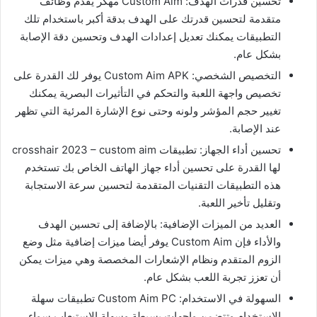
تحسين قدرات الهدف: Custom Aim مهكر يقدم وظائف
متقدمة لتحسين قدرتك على الهدف بدقة أكبر باستخدام تلك
التطبيقات يمكنك تعديل إعدادات الهدف وتحسين دقة الإصابة
بشكل عام.
التخصيص الشخصي: Custom Aim APK يوفر لك القدرة على
تخصيص واجهة اللعبة والتحكم في التأثيرات البصرية يمكنك
تغيير حجم المؤشر ولونه وحتى نوع الإشارة المرئية التي تظهر
عند الإصابة.
تحسين أداء الجهاز: تطبيقات crosshair 2023 – custom aim
لها القدرة على تحسين أداء جهاز الهاتف الخاص بك تستخدم
هذه التطبيقات التقنيات المتقدمة لتحسين سرعة الاستجابة
وتقليل تأخير اللعبة.
العديد من الميزات الإضافية: بالإضافة إلى تحسين الهدف
والأداء فإن Custom Aim يوفر أيضا ميزات إضافية مثل وضع
الزوم المتقدم ونظام الإشعارات المخصصة وهي ميزات يمكن
أن تعزز تجربة اللعب بشكل عام.
السهولة في الاستخدام: Custom Aim PC تطبيقات سهلة
الاستخدام وتتضمن واجهات بسيطة وسهلة الاستيعاب سواء