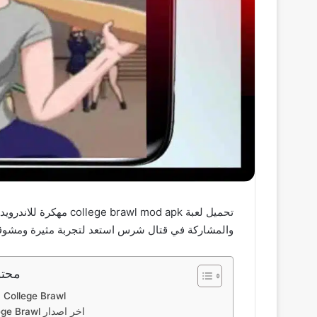
والمشاركة في قتال شرس استعد لتجربة مثيرة ومشوقة تنقلك إلى عالم مليء بال
محتو
ما هي لعبة College Brawl
لعبة College Brawl اخر اصدار