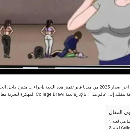
تحميل لعبة college brawl mod apk مهكرة للاندرويد اخر اصدار 2025 من ميديا فاير تتميز ه
إثارة لعبة College Brawl المهكرة لتجربة مغامرة.
ى المقال