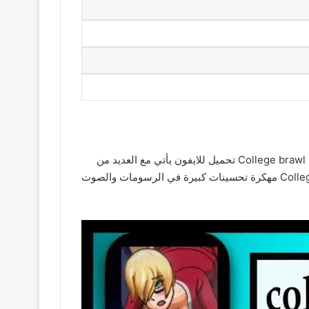
لعبة College Brawl مهكرة هي لعبة مشوقة ومثيرة تهدف إلى جذب اللاعبين الذين يستمتعون بالمنافسة والصراع اخر اصدار من College brawl تحميل للايفون يأتي مع العديد من
التحديثات والمميزات الجديدة التي تعزز تجربة اللعب وتزيد من إثارتها بالمقارنة مع الإصدارات السابقة يوفر تحميل لعبة College Brawl مهكرة تحسينات كبيرة في الرسومات والصوت