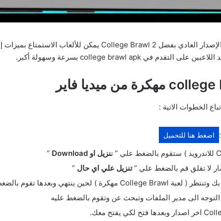
College Brawl تحميل لديها مزايا كبيرة بالمقارنة مع الإصدار العادي
college brawl apk بسرعة وسهولة أكبر.
ع الخطوات الاتية :
اضغط هنا للتحميل
نزيل او Download
”
ضار لا تقلق قم بالضغط علي ”
تنزيل علي اي حال
”
ك وتنتظر (
لعبة College Brawl مهكرة
) لحين ينتهي وبعدها تقوم بالضغط
لتوجه الى مدير الملفات وتبحث عن وتقوم بالضغط عليه
وبعدها فتح لكي يفتح معك.