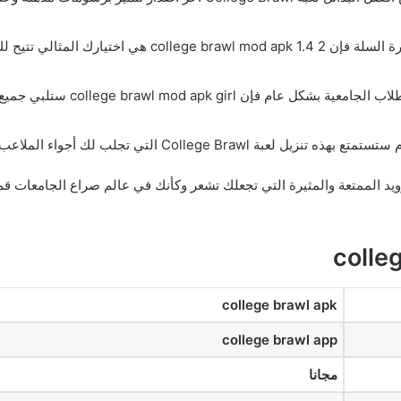
إذا كنت من محبي كرة السلة فإن  mod apk 1.4 2
لعبة College Life: إذا كنت تفضل
College B التي تجلب لك أجواء الملاعب وصراع الفرق الجامعية.
college brawl apk
college brawl app
مجانا