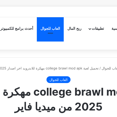
سية
تطبيقات
ربح المال
العاب للجوال
أحدث برامج للكمبيوتر
عاب للجوال
/
تحميل لعبة college brawl mod apk مهكرة للاندرويد اخر اصدار 2025 من ميديا فاير
العاب للجوال
تحميل لعبة od apk
2025 من ميديا فاير