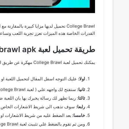
القدرات الخاصة هذه الميزات تعزز تجربة اللعب وتساعد اللاعبين على التقدم في 
طريقة تحميل لعبة college brawl apk مهكرة من ميديا فاير
يمكنك
تحميل لعبة College Brawl مهكرة
عن طريق اتبا
اولا:
عليك التوجه اسفل المقال لتحميل اللعبة او :
ثانيا:
ستفتح لك واجهه علي ( لعبة College Brawl للاندرويد ) ستقوم بالضغط علي ” ت
ثالثا
: ربما تظهر لك رسالة يخبرك بها بان اللعبة 
رابعا:
سوف تذهب الى شريط الاشعارات الخاص ب
خامسا:
بعد الضغط عليه من شريط الاشعارات او ا
ومن ثم تقوم بالضغط علي تثبيت لعبة
College Brawl اخر اصدار