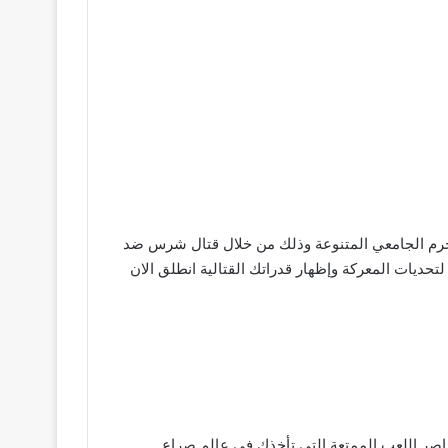
رم الجامعي المتنوعة وذلك من خلال قتال شرس ضد
ديات المعركة وإظهار قدراتك القتالية انطلق الان
خر اصدار تتميز برسومات مذهلة وعناصر اللعب الممتعة التي تأخذك في عالم صراع