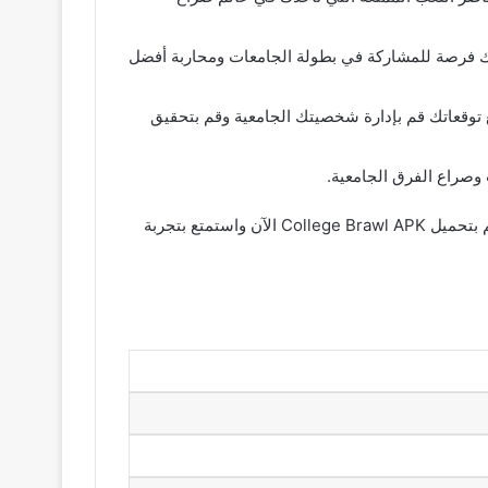
college brawl هي اختيارك المثالي تتيح لك فرصة للمشاركة في بطولة الجامعات ومحاربة أفضل
 تجربة حياة الطلاب الجامعية بشكل عام فإن college brawl mod apk girl ستلبي جميع توقعاتك قم بإدارة شخصيتك الجامعية وقم بتحقيق
تعتبر College Brawl Android واحدة من ألعاب الأندرويد الممتعة والمثيرة التي تجعلك تشعر وكأنك في عالم صراع الجامعات قم بتحميل College Brawl APK الآن واستمتع بتجربة