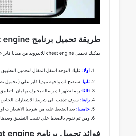
طريقة تحميل برنامج cheat engine من ميديا فاير
يمكنك تحميل cheat engine للاندرويد من ميديا فاير عن طريق اتباع الخطوات الاتية :
اولا:
عليك التوجه اسفل المقال لتحميل التطبيق او
ثانيا:
ستفتح لك واجهه ميديا فاير علي ( تحميل تطبيق cheat engine للاندرويد ) ستقوم بالض
ثالثا
:
ربما تظهر لك رسالة يخبرك بها بان التطبيق
رابعا:
سوف تذهب الى شريط الاشعارات الخاص بك وتنتظر ( تحميل تطبيق cheat engine لل
خامسا:
بعد الضغط عليه من شريط الاشعارات او 
ومن ثم تقوم بالضغط علي تثبيت التطبيق وبعدها فتح لكي يفتح معك t engine
فوائد تحميل برنامج cheat engine للاندرويد