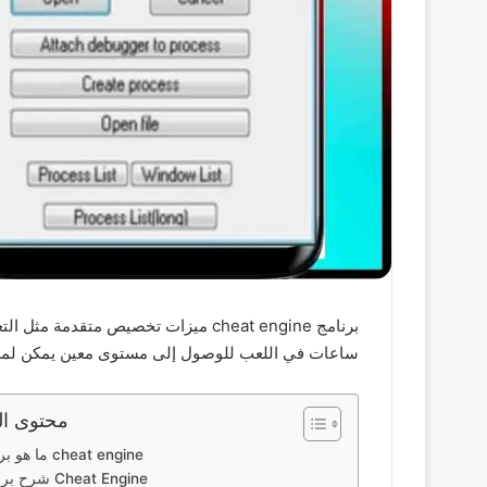
برنامج cheat engine ميزات تخصيص م
ساعات في اللعب للوصول إلى مستوى معين يمكن لمستخدمي Cheat Engine 7.4 download استخدام الأدوات الغش لتحقيق التقدم بسرعة مما يوفر 
محتوى ال
ما هو برنامج cheat engine
شرح برنامج Cheat Engine