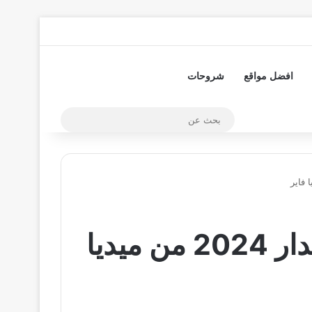
تسجيل الدخول
مقال عشوائي
إضافة عمود جا
افضل مواقع
شروحات
بحث
عن
تحميل برنامج cheat engine للاندرويد اخر اصدار 2024 من ميديا