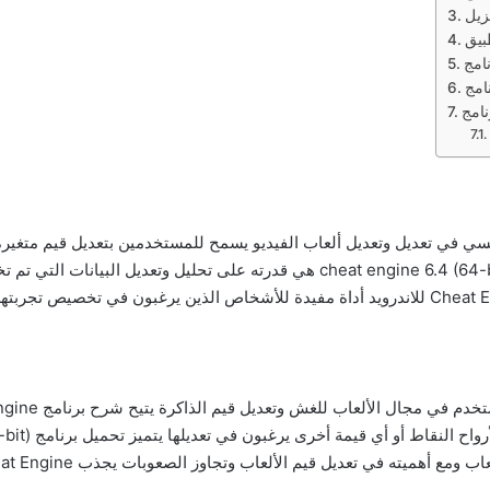
تستخدم بشكل رئيسي في تعديل وتعديل ألعاب الفيديو يسمح للمستخدمين بتعديل قيم 
تجربتهم اللعب واحدة من أهم ميزات تحميل برنامج cheat engine 6.4 (64-bit) هي قدرته 