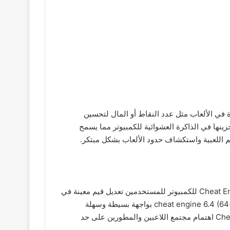
متغيرة في الألعاب مثل عدد النقاط أو المال لتحسين
على تحليل وتعديل البيانات التي تم تخزينها في الذاكرة العشوائية للكمبيوتر مما يسمح
يعتبر أحد أشهر البرامج التي تستخدم في مجال الألعاب للغش وتعديل قيم الذاكرة يتيح شرح برنامج Cheat Engine للكمبيوتر للمستخدمين تعديل قيم معينة في
الذاكرة العشوائية للألعاب مما يمكنهم من زيادة عدد الأرواح النقاط أو أي قيمة أخرى يرغبون في تعديلها يتميز تحميل برنامج cheat engine 6.4 (64-bit) بواجهة بسيطة وسهلة
الاستخدام مما يجعله مفضل لدى العديد من عشاق الألعاب ومع أهميته في تعديل قيم الألعاب وتجاوز الصعوبات يجذب Cheat Engine اهتمام مجتمع اللاعبين والمطورين على حد