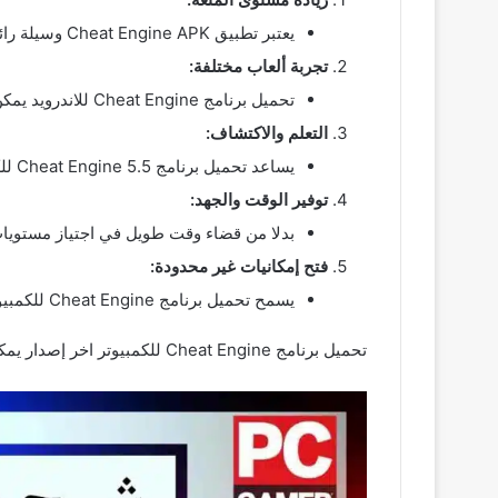
يعتبر تطبيق Cheat Engine APK وسيلة رائعة لزيادة متعة الألعاب عبر توفير إمكانية تعديل قوانين اللعبة وزيادة نقاطك بسهولة.
تجربة ألعاب مختلفة:
تحميل برنامج Cheat Engine للاندرويد يمكن للمستخدمين اختبار ألعاب مختلفة وتجربة مستوياتها المختلفة دون الحاجة لإنهاء المهام المملة للوصول إلى مرحلة جديدة.
التعلم والاكتشاف:
يساعد تحميل برنامج Cheat Engine 5.5 للكمبيوتر على فهم طريقة عمل الألعاب وتحسين مهارات اللاعبين في اكتشاف أسرار وخفايا الألعاب.
توفير الوقت والجهد:
بدلا من قضاء وقت طويل في اجتياز مستويات صعبة يمكن تحميل برنامج cheat engine (32-bit) توفير 
فتح إمكانيات غير محدودة:
يسمح تحميل برنامج Cheat Engine للكمبيوتر من ميديا فاير بفتح إمكانيات غير محدودة في الألعاب مما يسمح للاعبين بالاستمتاع بالمزيد من الإمكانيات والأدوات دون قيود.
تحميل برنامج Cheat Engine للكمبيوتر اخر إصدار يمكن للأفراد تعزيز تجربتهم في لعب الألعاب والتمتع بمزيد من المرح والإثارة بدون حدود.