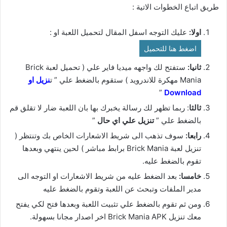
طريق اتباع الخطوات الاتية :
اولا:
عليك التوجه اسفل المقال لتحميل اللعبة او :
اضغط هنا للتحميل
ثانيا:
ستفتح لك واجهه ميديا فاير علي ( تحميل لعبة Brick
Mania مهكرة للاندرويد ) ستقوم بالضغط علي ” ت
نزيل او
”
Download
ثالثا
: ربما تظهر لك رسالة يخبرك بها بان اللعبة ضار لا تقلق قم
بالضغط علي ”
تنزيل علي اي حال
”
رابعا:
سوف تذهب الى شريط الاشعارات الخاص بك وتنتظر (
تنزيل لعبة Brick Mania برابط مباشر ) لحين ينتهي وبعدها
تقوم بالضغط عليه.
خامسا:
بعد الضغط عليه من شريط الاشعارات او التوجه الى
مدير الملفات وتبحث عن اللعبة وتقوم بالضغط عليه
ومن ثم تقوم بالضغط علي تثبيت اللعبة وبعدها فتح لكي يفتح
معك تنزيل Brick Mania APK اخر اصدار مجانا بسهولة.