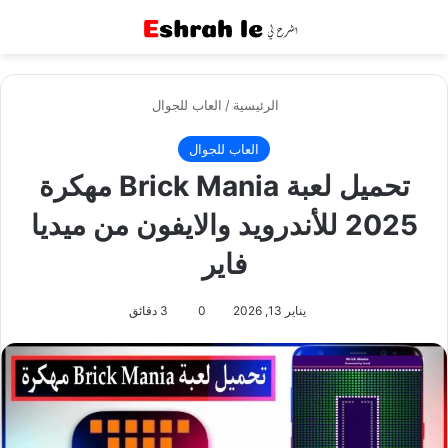
القائمة
بح
الرئيسية
/
العاب للجوال
العاب للجوال
تحميل لعبة Brick Mania مهكرة
2025 للأندرويد والايفون من ميديا
فاير
يناير 13, 2026
0
3 دقائق