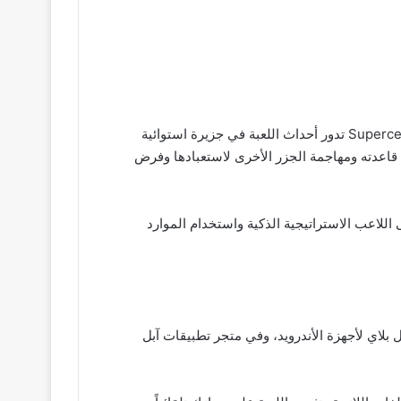
) هي لعبة استراتيجية متعددة اللاعبين متاحة لأجهزة الأندرويد تم تطويرها ونشرها بواسطة شركة Supercell تدور أحداث اللعبة في جزيرة استوائية
اعدته ومهاجمة الجزر الأخرى لاستعبادها وفرض
لاعب الاستراتيجية الذكية واستخدام الموارد
لعبة في متجر تطبيقات جوجل بلاي لأجهزة الأندرويد، وفي متجر تطبيقات آبل