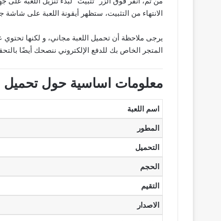
من ثم، انقر فوق الزر “تثبيت” لبدء تنزيل اللعبة على جه
الانتهاء من التثبيت، ستظهر أيقونة اللعبة على شاشة جها
يرجى ملاحظة أن تحميل اللعبة مجاني، و لكنها تحتوي
المتجر الخاص بك للدفع الإلكتروني ننصحك أيضًا بالتحق
معلومات اساسية حول تحميل لعبة Boom Beach اخر
اسم اللعبة
المطور
التحميل
الحجم
التقيم
الاصدار