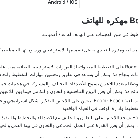
Android / iOS
والترفيه: توفر لعبة Boom Beach تجربة مسلية ومثيرة للتحدي بفضل تصميمها الاستراتيجي ورسوما
تطوير المهارات الاستراتيجية: تعتمد لعبة Boom Beach على التخطيط الجيد واتخاذ القرارات الاسترا
ت بنجاح هذا يمكن أن يساعد في تطوير وتحسين مهارات التخطيط واتخاذ ال
لتحدي والتنافسية: تتضمن لعبة Boom- Beach وضعًا متعدد اللاعبين يسمح للأصدقاء بالتحالف والمش
 هذا يمكن أن يعزز الروح التنافسية والتعاون والتكامل فيما بين اللاعبين.
تنمية القدرة على التخطيط وإدارة الوقت: عند لعب لعبة Boom- Beach، يتعين على اللاعب
خطيط وإدارة الوقت في الحياة الواقعية.
تعلم العمل الجماعي والتعاون: لعبة Boom- Beach تشجع اللاعبين على التعاون والتحالف مع الأصدقا
يمكن أن يعزز القدرة على العمل الجماعي والتعاون في بيئة العمل والحياة