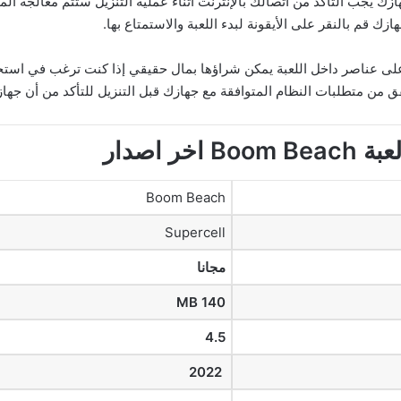
ازك يجب التأكد من اتصالك بالإنترنت أثناء عملية التنزيل ستتم معالجة المل
زك قم بالنقر على الأيقونة لبدء اللعبة والاستمتاع بها.
 على عناصر داخل اللعبة يمكن شراؤها بمال حقيقي إذا كنت ترغب في است
ق من متطلبات النظام المتوافقة مع جهازك قبل التنزيل للتأكد من أن جهاز
 اصدار
Boom Beach
Supercell
مجانا
140 MB
4.5
2022