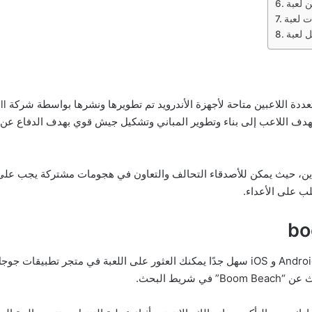
دف اللاعب إلى بناء وتطوير المباني وتشكيل جيش قوي بهدف الدفاع عن ق
ن، حيث يمكن للأصدقاء التحالف والتعاون في هجومات مشتركة يجب على ال
ب على الأعداء.
تحميل لعبة Boom- Beach الاستراتيجية على أجهزة Android و iOS سهل جدًا يمكنك العثور على ال
يط البحث.