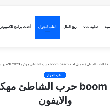
سية
تطبيقات
ربح المال
العاب للجوال
أحدث برامج للكمبيوتر
ية
/
العاب للجوال
/
تحميل لعبة boom beach حرب الشاطئ مهكره 2023 للاندرويد والايفون
العاب للجوال
والايفون