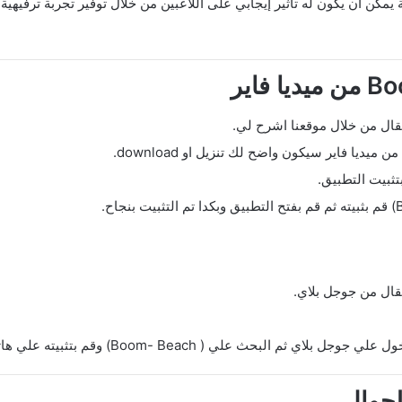
ولعب لعبة Boom Beach الاستراتيجية يمكن أن يكون له تأثير إيجابي على اللاعبين من خلال توفير 
ميديا فاير سيكون واضح لك تنزيل او download.
قال من جوجل بلاي.
Boom- Beac) وقم بتثبيته علي هاتفك من خلال موقعنا eshrahle.net.