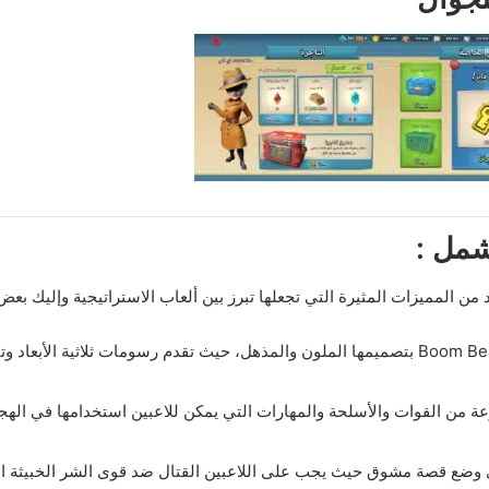
تصميم جذاب ورسومات عالية الجودة: تتميز Boom Beach بتصميمها الملون والمذهل، حيث تقدم ر
عة من القوات والأسلحة والمهارات التي يمكن للاعبين استخدامها في الهجم
قصة والمهام: تحتوي Boom- Beach على وضع قصة مشوق حيث يجب على اللاعبين القتال ضد قوى ال