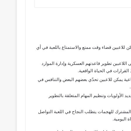
تها الجميلة يمكن للاعبين قضاء وقت ممتع والاستمتاع باللعبة في أي
تيجية الصائبة يجب على اللاعبين تطوير قاعدتهم العسكرية وإدارة الموارد
قرارات في الحياة الواقعية.
اركة في هجمات جماعية يمكن للاعبين تحدّي بعضهم البعض والتنافس في
ين التفكير بشكل استراتيجي وتحديد الأولويات وتنظيم المهام المتعلقة بالتطوير
ء والتخطيط والتنفيذ المشترك للهجمات يتطلب النجاح في اللعبة التواصل
 اليومية.