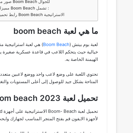
صور من لعبة Boom Beach للجوال
مميزات لعبة Boom Beach تشمل :
رابط تحميل لعبة Boom Beach الاستراتيجية
ما هي لعبة boom beach
لعبة بوم بيتش (
Boom Beach
خيالية حيث يتحكم اللاعب في قاعدة عسكرية صغيرة يه
الهيمنة الخاصة به.
تحتوي اللعبة على وضع لاعب واحد ووضع لاعبين متعددي
المتاحة بشكل جيد للوصول إلى أعلى المستويات والتغل
تحميل لعبة boom beach 2023
لأجهزة الايفون قم بفتح المتجر المناسب لجهازك وابحث عن “Boom Beach” في شر