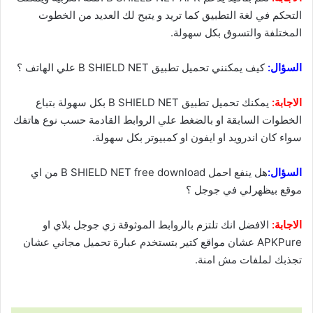
التحكم في لغة التطبيق كما تريد و يتبح لك العديد من الخطوت
المختلفة والتسوق بكل سهولة.
السؤال:
كيف يمكنني تحميل تطبيق B SHIELD NET علي الهاتف ؟
الاجابة:
يمكنك تحميل تطبيق B SHIELD NET بكل سهولة بتباع
الخطوات السابقة او بالضغط علي الروابط القادمة حسب نوع هاتفك
سواء كان اندرويد او ايفون او كمبيوتر بكل سهولة.
السؤال:
هل ينفع احمل B SHIELD NET free download من اي
موقع بيظهرلي في جوجل ؟
الاجابة:
الافضل انك تلتزم بالروابط الموثوقة زي جوجل بلاي او
APKPure عشان مواقع كتير بتستخدم عبارة تحميل مجاني عشان
تجذبك لملفات مش امنة.