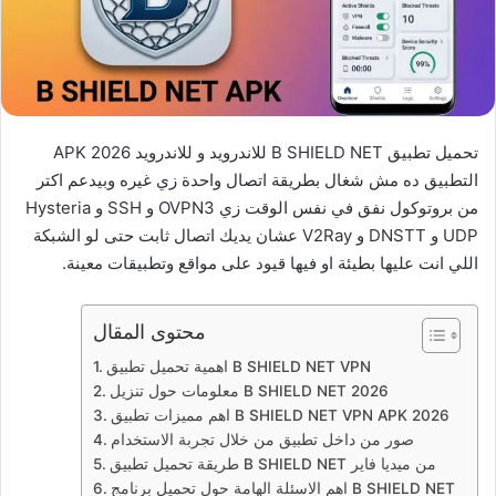
تحميل تطبيق B SHIELD NET للاندرويد و للاندرويد APK 2026
التطبيق ده مش شغال بطريقة اتصال واحدة زي غيره وبيدعم اكتر
من بروتوكول نفق في نفس الوقت زي OVPN3 و SSH و Hysteria
UDP و DNSTT و V2Ray عشان يديك اتصال ثابت حتى لو الشبكة
اللي انت عليها بطيئة او فيها قيود على مواقع وتطبيقات معينة.
محتوى المقال
اهمية تحميل تطبيق B SHIELD NET VPN
معلومات حول تنزيل B SHIELD NET 2026
اهم مميزات تطبيق B SHIELD NET VPN APK 2026
صور من داخل تطبيق من خلال تجربة الاستخدام
طريقة تحميل تطبيق B SHIELD NET من ميديا فاير
اهم الاسئلة الهامة حول تحميل برنامج B SHIELD NET