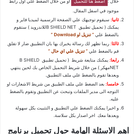
خلال :
او من خلال الضغط علي اول رابط
اضغط هنا للتحميل
موجود في اسفل المقال.
ثانيا:
سيقوم توجيهك علي الصفحة الرسمية لميديا فاير و
يمكنك ( تحميل تطبيق B SHIELD NETللاندرويد ) ستقوم
بالضغط علي
” تنزيل او Download ”
ثالثا
:
ربما تظهر لك رسالة يخبرك بها بان التطبيق ضار لا تقلق
قم بالضغط علي
” تنزيل علي اي حال ”
رابعا:
يمكنك متايعة شريط ( تحميل تطبيق B SHIELD
NETمهكر ) من خلال شريط التحميل الخاص بك لحين ينتهي
وبعدها تقوم بالضغط علي ملف التطبيق.
خامسا:
بعد الضغط علي ملف الطبيق من شريط الاشعارات او
التوجه الى مدير الملفات وتبحث عن التطبيق وتقوم بالضغط
عليه.
و اخيرا يمكنك الضغط علي التطبيق و التثبيت بكل سهولة
وبعدها معك اخر اصدار بكل سلاسة.
اهم الاسئلة الهامة حول تحميل برنامج