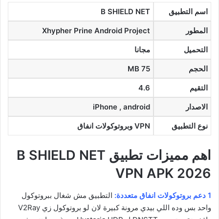
اسم التطبيق
B SHIELD NET
المطور
Xhypher Prine Android Project
التحميل
مجانا
الحجم
75 MB
التقيم
4.6
الاصدار
iPhone , android
نوع التطبيق
VPN وبروتوكولات انفاق
اهم مميزات تطبيق B SHIELD NET
VPN APK 2026
1 دعم بروتوكولات انفاق متعددة:
التطبيق مش شغال ببروتوكول
واحد بس وده اللي بيدي مرونة كبيرة لان لو بروتوكول زي V2Ray