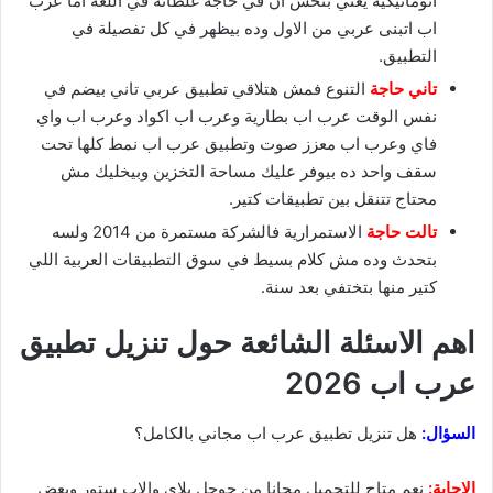
اتوماتيكية يعني بتحس ان في حاجة غلطانة في اللغة اما عرب
اب اتبنى عربي من الاول وده بيظهر في كل تفصيلة في
التطبيق.
تاني حاجة
التنوع فمش هتلاقي تطبيق عربي تاني بيضم في
نفس الوقت عرب اب بطارية وعرب اب اكواد وعرب اب واي
فاي وعرب اب معزز صوت وتطبيق عرب اب نمط كلها تحت
سقف واحد ده بيوفر عليك مساحة التخزين وبيخليك مش
محتاج تتنقل بين تطبيقات كتير.
تالت حاجة
الاستمرارية فالشركة مستمرة من 2014 ولسه
بتحدث وده مش كلام بسيط في سوق التطبيقات العربية اللي
كتير منها بتختفي بعد سنة.
اهم الاسئلة الشائعة حول تنزيل تطبيق
عرب اب 2026
السؤال:
هل تنزيل تطبيق عرب اب مجاني بالكامل؟
الاجابة:
نعم متاح للتحميل مجانا من جوجل بلاي والاب ستور وبعض