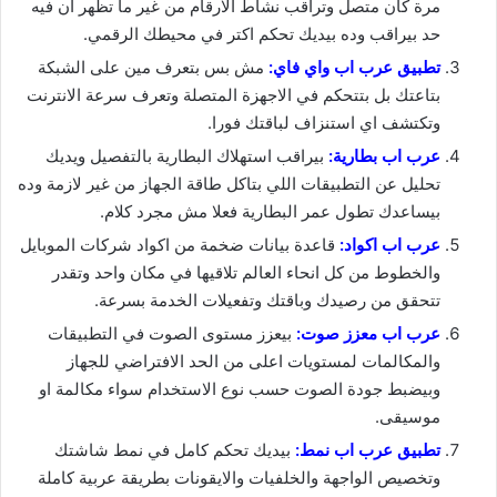
مرة كان متصل وتراقب نشاط الارقام من غير ما تظهر ان فيه
حد بيراقب وده بيديك تحكم اكتر في محيطك الرقمي.
تطبيق عرب اب واي فاي:
مش بس بتعرف مين على الشبكة
بتاعتك بل بتتحكم في الاجهزة المتصلة وتعرف سرعة الانترنت
وتكتشف اي استنزاف لباقتك فورا.
عرب اب بطارية:
بيراقب استهلاك البطارية بالتفصيل ويديك
تحليل عن التطبيقات اللي بتاكل طاقة الجهاز من غير لازمة وده
بيساعدك تطول عمر البطارية فعلا مش مجرد كلام.
عرب اب اكواد:
قاعدة بيانات ضخمة من اكواد شركات الموبايل
والخطوط من كل انحاء العالم تلاقيها في مكان واحد وتقدر
تتحقق من رصيدك وباقتك وتفعيلات الخدمة بسرعة.
عرب اب معزز صوت:
بيعزز مستوى الصوت في التطبيقات
والمكالمات لمستويات اعلى من الحد الافتراضي للجهاز
وبيضبط جودة الصوت حسب نوع الاستخدام سواء مكالمة او
موسيقى.
تطبيق عرب اب نمط:
بيديك تحكم كامل في نمط شاشتك
وتخصيص الواجهة والخلفيات والايقونات بطريقة عربية كاملة