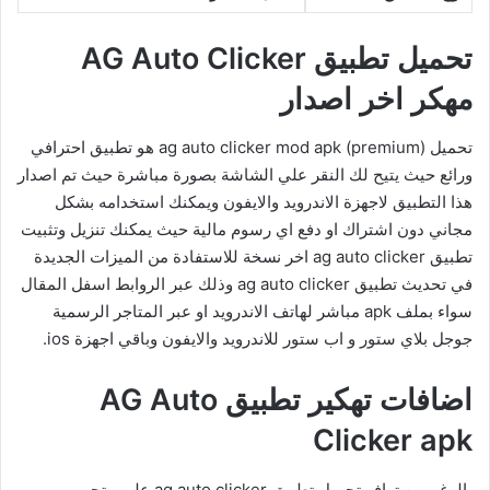
تحميل تطبيق AG Auto Clicker
مهكر اخر اصدار
تحميل ag auto clicker mod apk (premium) هو تطبيق احترافي
ورائع حيث يتيح لك النقر علي الشاشة بصورة مباشرة حيث تم اصدار
هذا التطبيق لاجهزة الاندرويد والايفون ويمكنك استخدامه بشكل
مجاني دون اشتراك او دفع اي رسوم مالية حيث يمكنك تنزيل وتثبيت
تطبيق ag auto clicker اخر نسخة للاستفادة من الميزات الجديدة
في تحديث تطبيق ag auto clicker وذلك عبر الروابط اسفل المقال
سواء بملف apk مباشر لهاتف الاندرويد او عبر المتاجر الرسمية
جوجل بلاي ستور و اب ستور للاندرويد والايفون وباقي اجهزة ios.
اضافات تهكير تطبيق AG Auto
Clicker apk
بالرغم من توافر تحميل تطبيق ag auto clicker على متجر