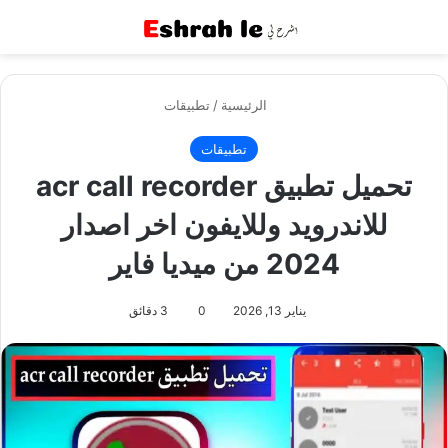
القائمة
بح
الرئيسية
/
تطبيقات
تطبيقات
تحميل تطبيق acr call recorder
للاندرويد وللايفون اخر اصدار
2024 من ميديا فاير
يناير 13, 2026
0
3 دقائق