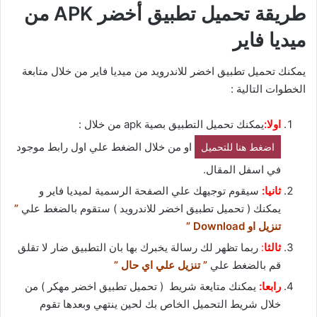
طريقة تحميل تطبيق أخضر APK من
ميديا فاير
يمكنك تحميل تطبيق اخضر للاندرويد من ميديا فاير من خلال متابعة
الخطوات التالية :
اولا:
يمكنك تحميل التطبيق بصية apk من خلال :
او من خلال الضغط علي اول رابط موجود
اضغط هنا للتحميل
في اسفل المقال.
ثانيا:
سيقوم توجيهك علي الصفحة الرسمية لميديا فاير و
يمكنك ( تحميل تطبيق اخضر للاندرويد ) ستقوم بالضغط علي
”
تنزيل او Download ”
ثالثا
:
ربما تظهر لك رسالة يخبرك بها بان التطبيق ضار لا تقلق
قم بالضغط علي
” تنزيل علي اي حال ”
رابعا:
يمكنك متايعة شريط ( تحميل تطبيق اخضر مهكر ) من
خلال شريط التحميل الخاص بك لحين ينتهي وبعدها تقوم