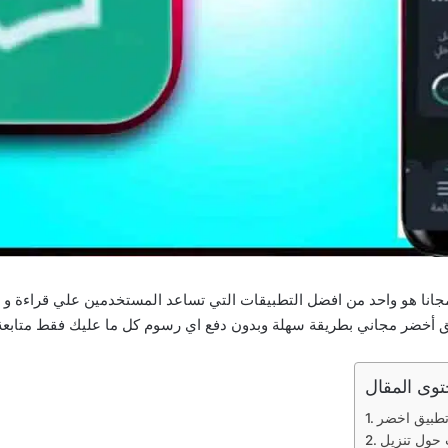
بيق a5dr apk للاندرويد وللايفون اخر اصدار 2026 مجانا هو واحد من افضل التطبيقات التي تساعد المس
خضر مجاني بطريقة سهلة وبدون دفع اي رسوم كل ما عليك فقط متابعة ق
وى المقال
تطبيق اخضر