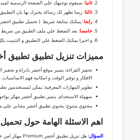
ثانيا:
سيقوم توجيهك علي الصفحة الرسمية لميديا 
ثالثا
:
ربما تظهر لك رسالة يخبرك بها بان التطبيق
رابعا:
يمكنك متايعة شريط ( تحميل تطبيق اخضر 
خامسا:
بعد الضغط علي ملف الطبيق من شريط الا
و اخيرا يمكنك الضغط علي التطبيق و التثبيت بك
مميزات تنزيل تطبيق تطبيق أخضر ium
تحفيز القراءة: يتميز موقع أخضر بادراة و تحفيز
الافكار و توفير الوقت و امكانية فهم الاساسيات.
تطوير المهارات المعرفية: يمكن لمستخدمين تطبيق أخضر Premium مهكر من خلال قراءة الملخصات و تطوير مهاراتهم في تحليل ال
سهولة الاستخدام: يتميز تطبيق أخضر مهكر بواجه
محتوي متنوع: يحتوي تطبيق أخضر مجاني علي م
اهم الاسئلة الهامة حول تحميل تطبيق أ
السؤال:
هل تنزيل تطبيق أخضر Premium مهكر امن علي الهواتف ؟