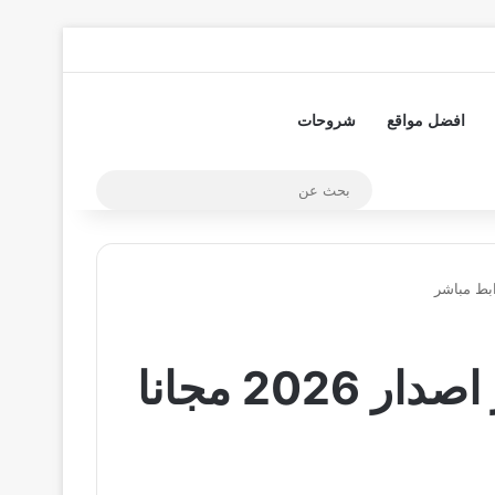
تسجيل الدخول
مقال عشوائي
إضافة عمود جا
افضل مواقع
شروحات
بحث
عن
تحميل تطبيق a5dr apk للاندرويد وللايفون اخر اصدار 2026 مجانا