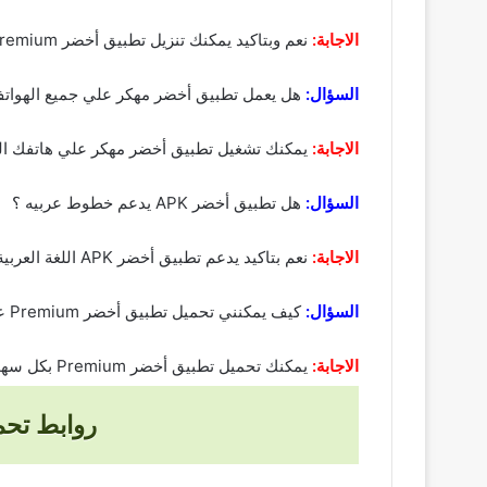
الاجابة:
نعم وبتاكيد يمكنك تنزيل تطبيق أخضر Premium مهكر علي جوالك الشخصي بكل امان وتم الفحص مسبقا للروابط التحميل لكي يتم تحمليها بكل ثقة وامان.
السؤال:
هل يعمل تطبيق أخضر مهكر علي جميع الهواتف
الاجابة:
يمكنك تشغيل تطبيق أخضر مهكر علي هاتفك الش
السؤال:
هل تطبيق أخضر APK يدعم خطوط عربيه ؟
الاجابة:
نعم بتاكيد يدعم تطبيق أخضر APK اللغة العربية ويمكنك التحكم في لغة التطبيق كما تريد و يتبح لك العديد من الخطوت المختلفة والتسوق بكل سهولة.
السؤال:
كيف يمكنني تحميل تطبيق أخضر Premium علي الهاتف ؟
الاجابة:
يمكنك تحميل تطبيق أخضر Premium بكل سهولة بتباع الخطوات السابقة او بالضغط علي الروابط القادمة حسب نوع هاتفك سواء كان اندرويد او ايفون او كمبيوتر بكل سهولة.
روابط تحميل تطبيق a5dr apk للان