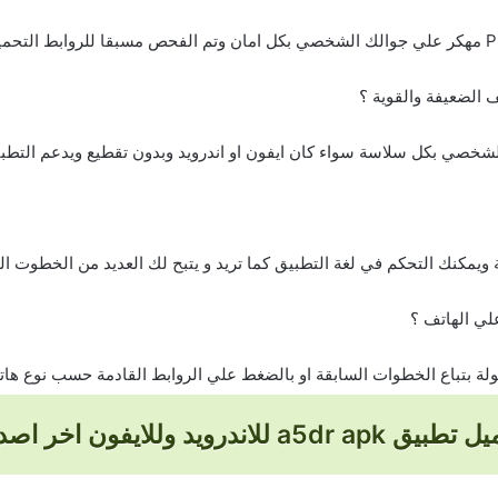
 الضعيفة والقوية ؟
خصي بكل سلاسة سواء كان ايفون او اندرويد وبدون تقطيع ويدعم التطبي
درويد وللايفون اخر اصدار 2026 مجانا