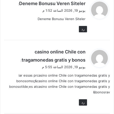
ي
Deneme Bonusu Veren Siteler
:
ق
يونيو 19, 2026 الساعة 1:52 م
و
Deneme Bonusu Veren Siteler
ل
رد
ي
casino online Chile con
ق
tragamonedas gratis y bonos
:
و
يونيو 19, 2026 الساعة 5:55 م
ل
iar essas prcasino online Chile con tragamonedas gratis y
bonosomoç&casino online Chile con tragamonedas gratis y
bonosotilde;es atcasino online Chile con tragamonedas gratis y
bonosrav&
رد