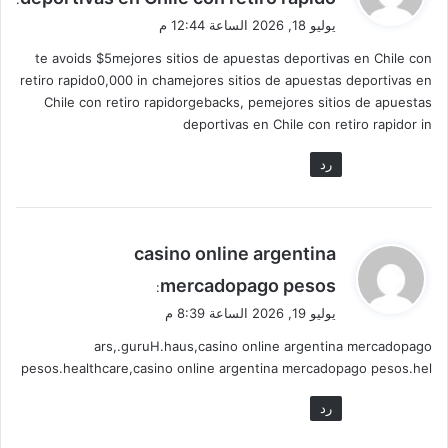
و
يوليو 18, 2026 الساعة 12:44 م
ل
te avoids $5mejores sitios de apuestas deportivas en Chile con
retiro rapido0,000 in chamejores sitios de apuestas deportivas en
Chile con retiro rapidorgebacks, pemejores sitios de apuestas
deportivas en Chile con retiro rapidor in
رد
ي
casino online argentina
ق
mercadopago pesos
:
و
يوليو 19, 2026 الساعة 8:39 م
ل
ars,.guruH.haus,casino online argentina mercadopago
pesos.healthcare,casino online argentina mercadopago pesos.hel
رد