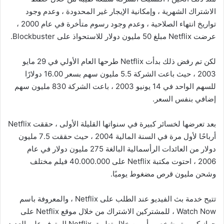
الاشتراك الشهرية ، وإمكانية الإيجار غير المحدودة ، وعدم وجود
تواريخ انتهاء الصلاحية ، وعدم وجود رسوم متأخرة في عام 2000 ،
عرضت Netflix مبلغ 50 مليون دولار للاستحواذ على Blockbuster.
لكن تم رفض ذلك بدأت Netflix طرحها العام الأولي في 29 مايو
2003 ، حيث باعت الشركة 5.5 مليون سهم بسعر 16.00 دولارًا
للسهم الواحد في 14 يونيو 2003 ، باعت الشركة 830 مليون سهم
إضافي بنفس السعر.
بعد تعرضها لخسائر كبيرة في سنواتها القليلة الأولى ، حققت Netflix
أرباحًا لأول مرة في السنة المالية 2004 ، حيث حققت 7.5 مليون
دولار من العائدات الرأسمالية البالغة 275 مليون دولار في عام
2006 ، احتوت مكتبة Netflix على 40.000.000 فيلم مختلف
وشحن مليون قرص مضغوط يوميًا.
تتيح خدمة بث الفيديو عند الطلب على Netflix ، والمعروفة باسم
Watch Now ، للمشتركين الاشتراك من خلال موقع Netflix على
جهاز كمبيوتر شخصي أو من خلال تطبيق Netflix المتوفر على العديد