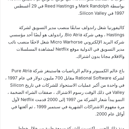
بواسطة Mark Randolph و Reed Hastings في 29 أغسطس
1997 في Silicon Valley.
كاليفورنيا شغل راندولف سابقًا منصب مدير التسويق لشركة
Hastings ، وهي شركة Bio Atria. راندولف هو أيضًا أحد مؤسسي
شركة البريد الإلكتروني Micro Warhorse شغل لاحقًا منصب نائب
مدير التسويق في الدولية موقع Netflix لمشاهدة المسلسلات
والافلام مجانا بدون اشتراك.
باع عالم الكمبيوتر وعالم الرياضيات هاستينغز شركة Pure Atria
لشركة Rational Software مقابل 700 مليون دولار في عام 1997 ،
في واحدة من أكبر عمليات الاستحواذ للشركات في تاريخ Silicon
Valley في ذلك الوقت رسوم الاشتراك ، صفقات الشراء الضخمة ،
النمو يبدأ شعار الشركة من 1997 إلى 2000 قدمت Netflix لأول
مرة مفهوم الاشتراكات الشهرية في سبتمبر 1999 ، ثم ألغتها في
أوائل عام 2000.
منذ ذلك الحين ، اكتسبت الشركة سمعة طيبة من خلال خطط