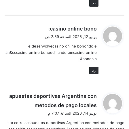
رد
ي
casino online bono
:
ق
يونيو 12, 2026 الساعة 2:59 ص
و
e desenvolvecasino online bonondo e
ل
lan&cccasino online bonoedil;ando umcasino online
bonoa s&
رد
ي
apuestas deportivas Argentina con
ق
metodos de pago locales
:
و
يونيو 14, 2026 الساعة 7:07 م
ل
lta correlacapuestas deportivas Argentina con metodos de pago