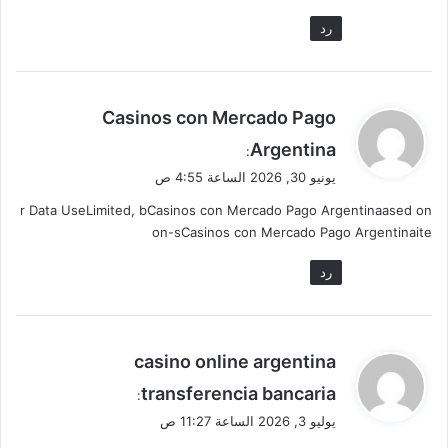
رد
ي
Casinos con Mercado Pago
ق
Argentina
:
و
يونيو 30, 2026 الساعة 4:55 ص
ل
r Data UseLimited, bCasinos con Mercado Pago Argentinaased on
on-sCasinos con Mercado Pago Argentinaite
رد
ي
casino online argentina
ق
transferencia bancaria
:
و
يوليو 3, 2026 الساعة 11:27 ص
ل