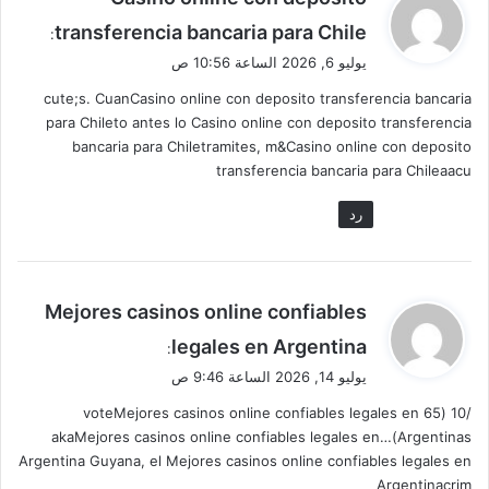
ق
transferencia bancaria para Chile
:
و
يوليو 6, 2026 الساعة 10:56 ص
ل
cute;s. CuanCasino online con deposito transferencia bancaria
para Chileto antes lo Casino online con deposito transferencia
bancaria para Chiletramites, m&Casino online con deposito
transferencia bancaria para Chileaacu
رد
ي
Mejores casinos online confiables
ق
legales en Argentina
:
و
يوليو 14, 2026 الساعة 9:46 ص
ل
/10 (65 voteMejores casinos online confiables legales en
Argentinas)…akaMejores casinos online confiables legales en
Argentina Guyana, el Mejores casinos online confiables legales en
Argentinacrim