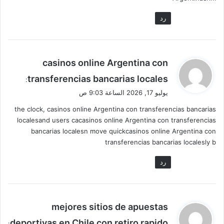
رد
ي
casinos online Argentina con
ق
transferencias bancarias locales
:
و
يوليو 17, 2026 الساعة 9:03 ص
ل
the clock, casinos online Argentina con transferencias bancarias
localesand users cacasinos online Argentina con transferencias
bancarias localesn move quickcasinos online Argentina con
transferencias bancarias localesly b
رد
ي
mejores sitios de apuestas
ق
deportivas en Chile con retiro rapido
: