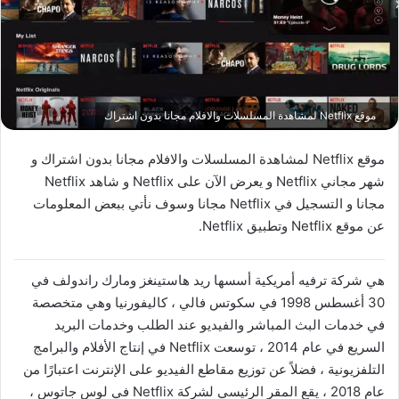
موقع Netflix لمشاهدة المسلسلات والافلام مجانا بدون اشتراك
موقع Netflix لمشاهدة المسلسلات والافلام مجانا بدون اشتراك و
شهر مجاني Netflix و يعرض الآن على Netflix و شاهد Netflix
مجانا و التسجيل في Netflix مجانا وسوف نأتي ببعض المعلومات
عن موقع Netflix وتطبيق Netflix.
هي شركة ترفيه أمريكية أسسها ريد هاستينغز ومارك راندولف في
30 أغسطس 1998 في سكوتس فالي ، كاليفورنيا وهي متخصصة
في خدمات البث المباشر والفيديو عند الطلب وخدمات البريد
السريع في عام 2014 ، توسعت Netflix في إنتاج الأفلام والبرامج
التلفزيونية ، فضلاً عن توزيع مقاطع الفيديو على الإنترنت اعتبارًا من
عام 2018 ، يقع المقر الرئيسي لشركة Netflix في لوس جاتوس ،