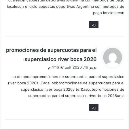
localesión capuestas deportivas Argentina con metodos de pago
localeson el ciclo apuestas deportivas Argentina con metodos de
pago localesecon
رد
ي
promociones de supercuotas para el
ق
superclasico river boca 2026
:
و
يونيو 16, 2026 الساعة 4:16 م
ل
so de apostapromociones de supercuotas para el superclasico
river boca 2026s. Cada lobbpromociones de supercuotas para el
superclasico river boca 2026y ter&aacutepromociones de
supercuotas para el superclasico river boca 2026uma
رد