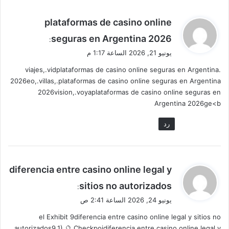
ي
plataformas de casino online
ق
seguras en Argentina 2026
:
و
يونيو 21, 2026 الساعة 1:17 م
ل
.viajes,.vidplataformas de casino online seguras en Argentina
2026eo,.villas,.plataformas de casino online seguras en Argentina
2026vision,.voyaplataformas de casino online seguras en
Argentina 2026ge<b
رد
ي
diferencia entre casino online legal y
ق
sitios no autorizados
:
و
يونيو 24, 2026 الساعة 2:41 ص
ل
el Exhibit 9diferencia entre casino online legal y sitios no
autorizados9.1).🔮 Checkpoidiferencia entre casino online legal y