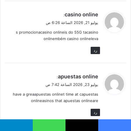
ي
casino online
:
ق
يوليو 21, 2026 الساعة 6:26 ص
و
s promocionacasino onlineis do 55G tacasino
ل
onlinembém casino onlineleva
رد
ي
apuestas online
:
ق
يوليو 23, 2026 الساعة 7:42 ص
و
have a greaapuestas onlinet time at capuestas
ل
onlineasinos that apuestas onlineare
رد