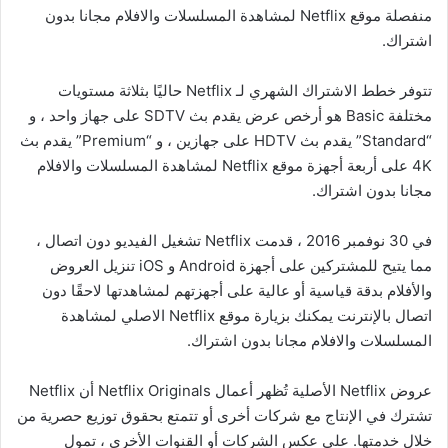
منفصلة موقع Netflix لمشاهدة المسلسلات والافلام مجانا بدون
اشتراك.
تتوفر خطط الاشتراك الشهري لـ Netflix حاليًا بثلاثة مستويات
مختلفة Basic هو أرخص عرض يقدم بث SDTV على جهاز واحد ، و
“Standard” يقدم بث HDTV على جهازين ، و “Premium” يقدم بث
4K على أربعة أجهزة موقع Netflix لمشاهدة المسلسلات والافلام
مجانا بدون اشتراك.
في 30 نوفمبر 2016 ، قدمت Netflix تشغيل الفيديو دون اتصال ،
مما يتيح للمشتركين على أجهزة Android و iOS تنزيل العروض
والأفلام بدقة قياسية أو عالية على أجهزتهم لمشاهدتها لاحقًا دون
اتصال بالإنترنت يمكنك بزيارة موقع Netflix الاصلي لمشاهدة
المسلسلات والافلام مجانا بدون اشتراك.
عروض Netflix الأصلية تُظهر أعمال Netflix Originals أن Netflix
تشترك في الإنتاج مع شركات أخرى أو تتمتع بحقوق توزيع حصرية من
خلال خدمتها. على عكس الشركات أو القنوات الأخرى ، تمول