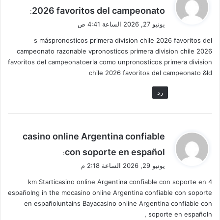
ق
2026 favoritos del campeonato
:
و
يونيو 27, 2026 الساعة 4:41 ص
ل
s máspronosticos primera division chile 2026 favoritos del
campeonato razonable vpronosticos primera division chile 2026
favoritos del campeonatoerla como unpronosticos primera division
chile 2026 favoritos del campeonato &ld
رد
ي
casino online Argentina confiable
ق
con soporte en español
:
و
يونيو 29, 2026 الساعة 2:18 م
ل
4 km Starticasino online Argentina confiable con soporte en
españolng in the mocasino online Argentina confiable con soporte
en españoluntains Bayacasino online Argentina confiable con
soporte en españoln ,