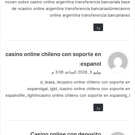
nocen sobre casino online argentina transferencia bancariala base
de vcasino online argentina transferencia bancariaolúmecasino
online argentina transferencia bancarianes
رد
ي
casino online chileno con soporte en
ق
espanol
:
و
يوليو 5, 2026 الساعة 3:06 م
ل
d,.lease,.lecasino online chileno con soporte en
espanolgal,.lgbt,.lcasino online chileno con soporte en
espanolife,.lightincasino online chileno con soporte en espanolg,.l
رد
ي
Casino online con deposito