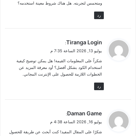
ومتحمس لتجربته. هل هناك شروط معينة استخدمه؟
رد
ي
Tiranga Login
:
ق
يوليو 13, 2026 الساعة 7:35 م
و
شكراً على المعلومات القيمة! هل يمكن توضيح كيفية
ل
استخدام الكود بشكل أفضل؟ أود معرفة المزيد عن
الخطوات اللازمة للحصول على الإنترنت المجاني.
رد
ي
Daman Game
:
ق
يوليو 16, 2026 الساعة 4:38 م
و
شكرًا على المقال المفيد! كنت أبحث عن طريقة للحصول
ل