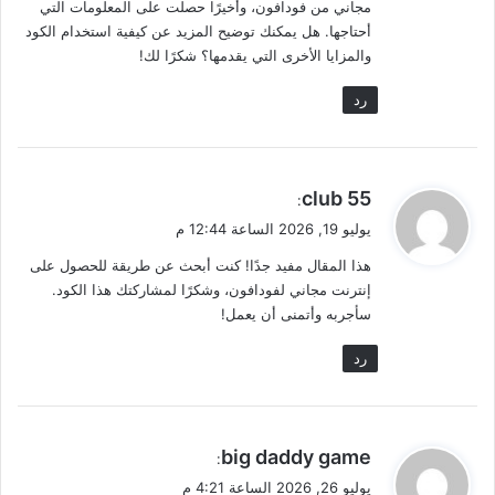
مجاني من فودافون، وأخيرًا حصلت على المعلومات التي
أحتاجها. هل يمكنك توضيح المزيد عن كيفية استخدام الكود
والمزايا الأخرى التي يقدمها؟ شكرًا لك!
رد
ي
55 club
:
ق
يوليو 19, 2026 الساعة 12:44 م
و
هذا المقال مفيد جدًا! كنت أبحث عن طريقة للحصول على
ل
إنترنت مجاني لفودافون، وشكرًا لمشاركتك هذا الكود.
سأجربه وأتمنى أن يعمل!
رد
ي
big daddy game
:
ق
يوليو 26, 2026 الساعة 4:21 م