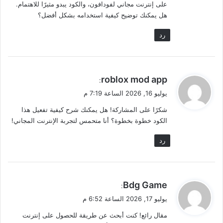
على إنترنت مجاني لفودافون، والكود يبدو مثيرًا للاهتمام.
هل يمكنك توضيح كيفية استخدامه بشكل أفضل؟
رد
ي
roblox mod app
:
ق
يوليو 16, 2026 الساعة 7:19 م
و
شكرًا على المشاركة! هل يمكنك شرح كيفية تفعيل هذا
ل
الكود خطوة بخطوة؟ أنا متحمس لتجربة الإنترنت المجاني!
رد
ي
Bdg Game
:
ق
يوليو 17, 2026 الساعة 6:52 م
و
مقال رائع! كنت أبحث عن طريقة للحصول على إنترنت
ل