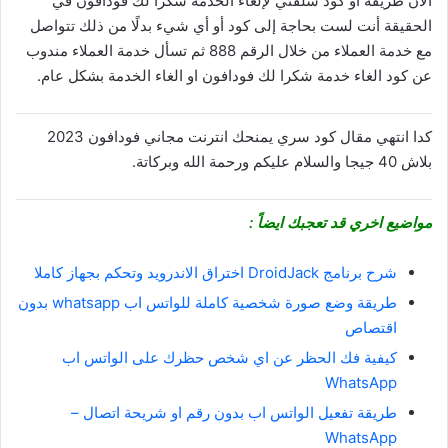
الآن طريقة أو كود سلفني لإلغاء الخدمة شكرا لك فودافون في
الحقيقة أنت لست بحاجة إلى كود أو أي شيء بدلًا من ذلك تتواصل
مع خدمة العملاء من خلال الرقم 888 ثم تسأل خدمة العملاء مندوب
عن كود الغاء خدمة شكرا لك فودافون او الغاء الخدمة بشكل عام.
كدا انتهي مقال كود سري يمنحك انترنت مجاني فودافون 2023
بلاش 40 جيجا والسلام عليكم ورحمة الله وبركاتة.
مواضيع اخري قد تعجبك ايضاً :
شرح برنامج DroidJack اختراق الاندرويد وتحكم بجهاز كاملا
طريقة وضع صورة شخصية كاملة للواتس اب whatsapp بدون
اقتصاص
كيفية فك الحظر عن اي شخص حظرك على الواتس اب
WhatsApp
طريقة تفعيل الواتس اب بدون رقم او شريحة اتصال –
WhatsApp