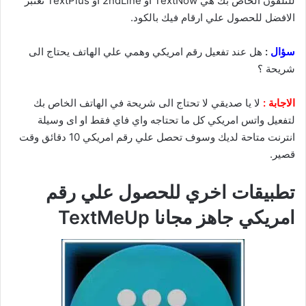
للتلفون الخاص بك هي TextNow او 2ndLine او TextPlus تعتبر
الافضل للحصول علي ارقام فيك بالكود.
سؤال
:
هل عند تفعيل رقم امريكي وهمي علي الهاتف يحتاج الى
شريحة ؟
الاجابة :
لا يا صديقي لا تحتاج الى شريحة في الهاتف الخاص بك
لتفعيل واتس امريكي كل ما تحتاجه واي فاي فقط او اى وسيلة
انترنت متاحة لديك وسوف تحصل علي رقم امريكي 10 دقائق وقت
قصير.
تطبيقات اخري للحصول علي رقم
امريكي جاهز مجانا TextMeUp