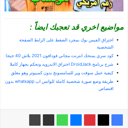
مواضيع اخري قد تعجبك ايضاً :
اختراق الفيس بوك بمجرد الضغط على الرابط الصفحة
الشخصية
كود سري يمنحك انترنت مجاني فودافون 2021 بلاش 40 جيجا
شرح برنامج DroidJack اختراق الاندرويد وتحكم بجهاز كاملا
كيفية عمل سوفت وير للسامسونج بدون كمبيوتر وهو مغلق
طريقة وضع صورة شخصية كاملة للواتس اب whatsapp بدون
اقتصاص
بينتيريست
ماسنجر
واتساب
مشاركة عبر البريد
طباعة