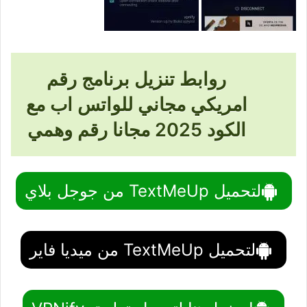
روابط
تنزيل برنامج رقم
امريكي مجاني للواتس اب مع
الكود 2025 مجانا رقم وهمي
لتحميل TextMeUp من جوجل بلاي
لتحميل TextMeUp من ميديا فاير