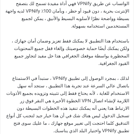
الواتساب عن طريق VPNify فهي أداة مفيدة تسمح لك بتصفح
الإنترنت بحرية ، دون قيود أو حظر ، وبأمان 100٪ VPNify لديه واجهة
بسيطة وواضحة نظرًا لأسلوبه البسيط والأنيق ، يمكن لجميع
المستخدمين استخدامه بسهولة.
باستخدام هذا التطبيق لا يمكنك فقط تعزيز وضمان أمان جهازك ،
ولكن يمكنك أيضًا حماية خصوصيتك وإلغاء قفل جميع المحتويات
المحظورة بواسطة موقعك الجغرافي هذا حل مفيد لتجاوز جميع
القيود الجغرافية.
لذلك ، بمجرد الوصول إلى تطبيق VPNify ، ستبدأ في الاستمتاع
باتصال عالي السرعة عند تجربة هذا التطبيق ، ستجد أنه سهل
الاستخدام للغاية ، لأنه يحتاج فقط إلى تثبيته وتزويده بجميع الأذونات
اللازمة لإنشاء اتصال VPN الخطوة الأخيرة هي النقر فوق زر
الارتباط هذا يعني أنه يمكنك تنفيذ هذه الخطوات البسيطة دون
تسجيل الدخول ليس هناك شك في أن هذا خيار جيد لتجنب كل أنواع
التدقيق كلما احتجت إلى تغيير موقع جهازك ، ما عليك سوى فتح
تطبيق VPNify واختيار البلد الذي يناسبك.