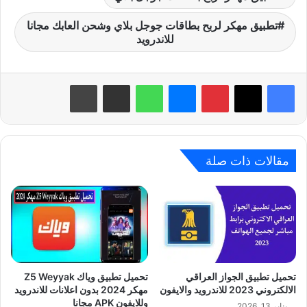
تطبيق مهكر لربح بطاقات جوجل بلاي وشحن العابك مجانا
للاندرويد
بينتيريست
ماسنجر
واتساب
مشاركة عبر البريد
طباعة
مقالات ذات صلة
تحميل تطبيق الجواز العراقي
تحميل تطبيق وياك Z5 Weyyak
الالكتروني 2023 للاندرويد والايفون
مهكر 2024 بدون اعلانات للاندرويد
وللايفون APK مجانا
يناير 13, 2026