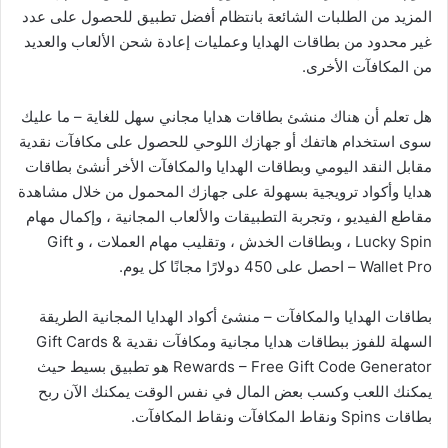
المزيد من الطلبات الشائعة بانتظام أفضل تطبيق للحصول على عدد
غير محدود من بطاقات الهدايا وعمليات إعادة شحن الألعاب والعديد
من المكافآت الأخرى.
هل تعلم أن هناك منشئ بطاقات هدايا مجاني سهل للغاية – ما عليك
سوى استخدام هاتفك أو جهازك اللوحي للحصول على مكافآت نقدية
مقابل النقد اليومي وبطاقات الهدايا والمكافآت الأخر أنشئ بطاقات
هدايا وأكواد ترويجية بسهولة على جهازك المحمول من خلال مشاهدة
مقاطع الفيديو ، وتجربة التطبيقات والألعاب المجانية ، وإكمال مهام
Lucky Spin ، وبطاقات الخدش ، وتقليب مهام العملات ، و Gift
Wallet Pro – احصل على 450 دولارًا مجانًا كل يوم.
بطاقات الهدايا والمكافآت – منشئ أكواد الهدايا المجانية الطريقة
السهلة للفوز ببطاقات هدايا مجانية ومكافآت نقدية Gift Cards &
Rewards – Free Gift Code Generator هو تطبيق بسيط حيث
يمكنك اللعب وكسب بعض المال في نفس الوقت يمكنك الآن ربح
بطاقات Spins ونقاط المكافآت ونقاط المكافآت.