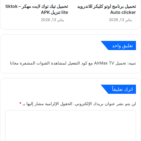
تحميل برنامج اوتو كليكر للاندرويد
تحميل تيك توك لايت مهكر – tiktok
Auto clicker
lite تنزيل APK
يناير 13, 2026
يناير 13, 2026
تعليق واحد
تنبيه:
تحميل AirMax TV مع كود التفعيل لمشاهدة القنوات المشفرة مجانا
اترك تعليقاً
لن يتم نشر عنوان بريدك الإلكتروني.
الحقول الإلزامية مشار إليها بـ
*
ا
ل
ت