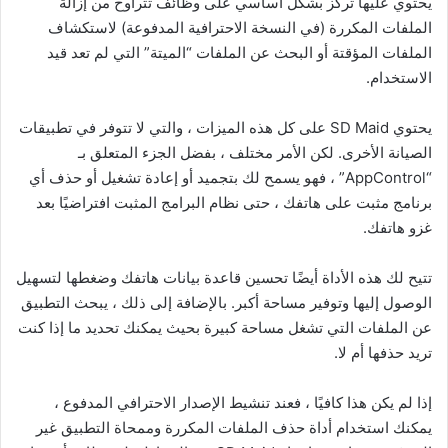
يحتوي عليها تركز بشكل أساسي على وظائف تتراوح من إزالة
الملفات المكررة (في النسخة الاحترافية المدفوعة) لاستكشاف
الملفات المؤقتة أو البحث عن الملفات “الميتة” التي لم تعد قيد
الاستخدام.
يحتوي SD Maid على كل هذه الميزات ، والتي لا تتوفر في تطبيقات
الصيانة الأخرى. لكن الأمر مختلف ، بفضل الجزء المتعلق بـ
“AppControl” ، فهو يسمح لك بتجميد أو إعادة تشغيل أو حذف أي
برنامج مثبت على هاتفك ، حتى نظام البرامج المثبت افتراضيًا بعد
غزو هاتفك.
تتيح لك هذه الأداة أيضًا تحسين قاعدة بيانات هاتفك وضغطها لتسهيل
الوصول إليها وتوفير مساحة أكبر. بالإضافة إلى ذلك ، يبحث التطبيق
عن الملفات التي تشغل مساحة كبيرة بحيث يمكنك تحديد ما إذا كنت
تريد حذفها أم لا.
إذا لم يكن هذا كافيًا ، فعند تنشيط الإصدار الاحترافي المدفوع ،
يمكنك استخدام أداة حذف الملفات المكررة وممحاة التطبيق غير