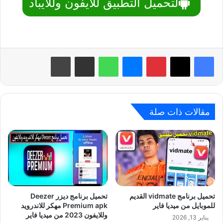
لتحميل التطبيق للايفون وللايباد
بينتيريست
ماسنجر
واتساب
مشاركة عبر البريد
طباعة
مقالات ذات صلة
تحميل برنامج vidmate القديم
تحميل برنامج ديزر Deezer
للموبايل من ميديا فاير
Premium apk مهكر للاندرويد
وللايفون 2023 من ميديا فاير
يناير 13, 2026