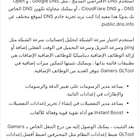
استخدم DNS الافتراضي المدمج ، مثل Google DNS ، و Open
DNS ، و CloudFlare DNS ، أو يمكنك محاولة تكوين DNS الخاص
بك يدويًا هذا مفيد إذا كنت تريد تجربة خادم DNS لموقع مختلف عن
public.dns.info.
استخدم اختبار سرعة الشبكة لتحليل إحصائيات سرعة الشبكة مثل
ping وسرعة التنزيل وسرعة التحميل في الوقت الفعلي إضافة أو
إزالة الوظائف الإضافية ديناميكيًا للوظائف الإضافية الإضافات هي
تطبيقات قائمة بذاتها ، ويمكنك تثبيتها لتمكين ميزات إضافية في
Gamers GLTool تتوفر العديد من الوظائف الإضافية.
يساعد مدير الرسومات على تغيير الدقة والرسومات
والإطارات في إعدادات الثانية.
يساعد مدير التفضيلات في إنشاء / تحرير إعدادات التفضيلات.
Instant Boost هو أداة تقوية قوية وفعالة للألعاب.
بعد التثبيت ، يمكنك الوصول إليه من درج التنقل الخاص بـ Gamers
GLTool ضبط إعدادات النظام مثل المحترفين اضبط أفضل إعدادات