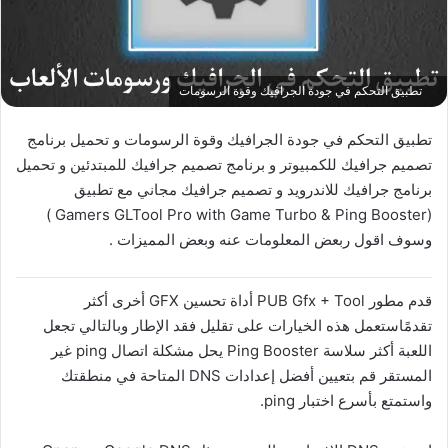
تطبيق التحكم في جودة الجرافيك وقوة الرسومات
تطبيق التحكم في جودة الجرافيك وقوة الرسومات و تحميل برنامج
تصميم جرافيك للكمبيوتر و برنامج تصميم جرافيك للمبتدئين و تحميل
برنامج جرافيك للاندرويد و تصميم جرافيك مجاني مع تطبيق
(Gamers GLTool Pro with Game Turbo & Ping Booster‏ )
وسوف اقول ربعض المعلومات عنه وبعض المميزات .
قدم مطور PUB Gfx + Tool أداة تحسين GFX أخرى أكثر
تقدمًاستعمل هذه الخيارات على تقليل فقد الإطار وبالتالي تجعل
اللعبة أكثر سلاسة Ping Booster يحل مشكلة اتصال ping غير
المستقر قم بتعيين أفضل إعدادات DNS المتاحة في منطقتك
واستمتع بأسرع اختبار ping.