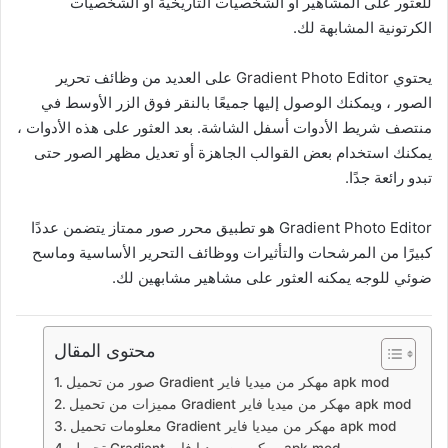
للعثور على المشاهير أو الشخصيات التاريخية أو الشخصيات
الكرتونية المشابهة لك.
يحتوي Gradient Photo Editor على العديد من وظائف تحرير
الصور ، ويمكنك الوصول إليها جميعًا بالنقر فوق الزر الأوسط في
منتصف شريط الأدوات أسفل الشاشة. بعد العثور على هذه الأدوات ،
يمكنك استخدام بعض القوالب الجاهزة أو تعديل مظهر الصور حتى
تبدو رائعة جدًا.
Gradient Photo Editor هو تطبيق محرر صور ممتاز يتضمن عددًا
كبيرًا من المرشحات والتأثيرات ووظائف التحرير الأساسية وماسح
ضوئي للوجه يمكنه العثور على مشاهير مشابهين لك.
محتوى المقال
صور من تحميل Gradient مهكر من ميديا فاير apk mod
مميزات من تحميل Gradient مهكر من ميديا فاير apk mod
معلومات تحميل Gradient مهكر من ميديا فاير apk mod
تحميل Gradient مهكر من ميديا فاير apk mod