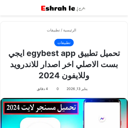
القائمة
بح
الرئيسية
/
تطبيقات
تطبيقات
تحميل تطبيق egybest app ايجي
بست الاصلي اخر اصدار للاندرويد
وللايفون 2024
يناير 13, 2026
0
4 دقائق