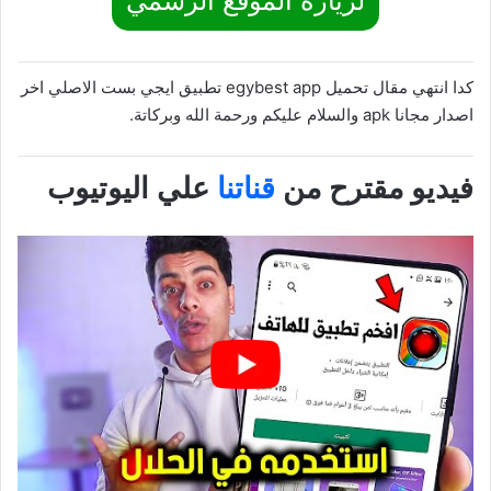
لزيارة الموقع الرسمي
كدا انتهي مقال تحميل egybest app تطبيق ايجي بست الاصلي اخر
اصدار مجانا apk والسلام عليكم ورحمة الله وبركاتة.
فيديو مقترح من
قناتنا
علي اليوتيوب