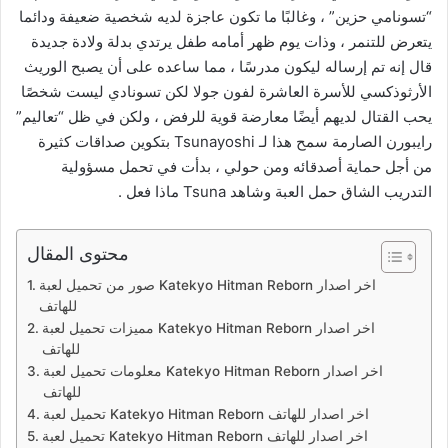
“تسونامي حزين” ، وغالبًا ما تكون عاجزة لديه شخصية ضعيفة ودائما
يتعرض للتنمر ، وذات يوم ظهر أمامه طفل يرتدي بدلة ولادة جديدة
قال إنه تم إرساله ليكون مدرسًا ، مما ساعده على أن يصبح الوريث
الأرثوذكسي للأسرة العاشرة لفون جولا لكن تسونادي ليست شخصًا
يحب القتال لديهم أيضًا معارضة قوية للرفض ، ولكن في ظل “تعاليم”
رايبورن الصارمة سمح هذا لـ Tsunayoshi بتكوين صداقات كثيرة
من أجل حماية أصدقائه ومن حولي ، بدأت في تحمل مسؤولية
التدريب الشاق حمل العبة وشاهد Tsuna ماذا فعل .
محتوى المقال
صور من تحميل لعبة Katekyo Hitman Reborn اخر اصدار
للهاتف
مميزات تحميل لعبة Katekyo Hitman Reborn اخر اصدار
للهاتف
معلومات تحميل لعبة Katekyo Hitman Reborn اخر اصدار
للهاتف
تحميل لعبة Katekyo Hitman Reborn اخر اصدار للهاتف
تحميل لعبة Katekyo Hitman Reborn اخر اصدار للهاتف