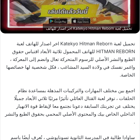
تحميل لعبة Katekyo Hitman Reborn اخر اصدار للهاتف
تحميل لعبة Katekyo Hitman Reborn اخر اصدار للهاتف لعبة
HITMAN REBORN للهاتف المحمول ثلاثية الأبعاد اقتباس حقوق
الطبع والنشر الأصلي للرسوم المتحركة تعال وانضم إلى المعركة ،
واغمر نفسك في ولادة السيد المشاغب ، فكل شخصية لها خصائصها
الخاصة.
اجمع بين مختلف المهارات والتركيبات المذهلة بمساعدة نظام
الحلقات ، توفر لعبة القتال العائلي تأثيرًا مرئيًا ثلاثي الأبعاد جميلًا
يختلف عن تجربتك السابقة دعونا نجتمع معا لإيقاظ قوة الانهيار
الداخلي الخاص بيك والمحتوى الأصلي المحمي بحقوق الطبع والنشر
.
ساوادا طالبة في المدرسة الثانوية تسونايوشي ، تُعرف أيضًا باسم