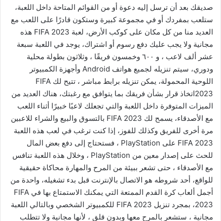
صديقك بعد أن ترسل إليه دعوة أو من القوائم المتاحة داخل اللعبة،
ستلعب بمفردك أو في مجموعة كبيرة وستكون قادرًا على اللعب مع
العديد منا من كل مكان على كوكب الأرض، لعبة FIFA 2023 هذه
مجانية ولا يجب عليك دفع رسوم أو اشتراك، يوجد في اللعبة سبعة
عشر ألف لاعب ، و ٦٠٠ وخمسون فريقًا ، وثلاثون بطولة محلية
ودوري، سيتم تنزيله لجميع هواتف Android وأجهزة الكمبيوتر
اللوحية المحمولة، يمكن تنزيله برابط مباشر ، تتيح لك FIFA
2023اتخاذ قرار بشأن فريقك بما يتوافق مع رغبتك، هناك العديد من
الميزات المتوفرة داخل اللعبة والتي تجعلك لاعبًا خبيرًا أثناء اللعب
مع الأصدقاء، يسمح لك FIFA 2023 بالتسوق والبيع والشراء للاعبين
مرة أخرى للفريق وكذلك للفوز، إذا كنت ترغب في لعب هذه اللعبة
FIFA 2023 على PlayStation ، فستحتاج إلى دفع بعض المال
للحث على إصدار معين من PlayStation ، وخلال هذه اللعبة تنافس
مع الأصدقاء ، حتى تشعر ببيئة من المرح والمهارة محاكاة حقيقية
للواقع، أحد شروطه هو الاتصال بالإنترنت قبل بدء تشغيله، واحدة من
أجمل ألعاب كرة القدم الممتعة التي يمكنك الاستمتاع بها في FIFA
2023، بمجرد تنزيل FIFA 2023 للكمبيوتر الشخصي وبالتالي اللعبة
مجانية ، ستشعر بالمرح معها وبدون قلق ، لأنها مجانية ولا تتطلب