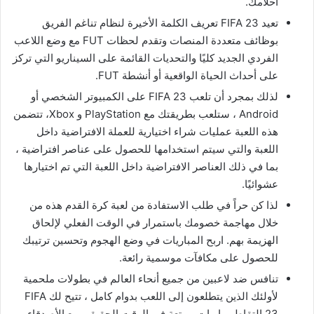
أحلامك.
تعيد FIFA 23 تعريف الكلمة الأخيرة لنظام تناغم الفريق
بوظائف متعددة المنصات وتقدم لحظات FUT مع وضع اللاعب
الفردي الجديد كليًا والتحديات القائمة على السيناريو التي تركز
على أحداث الحياة الواقعية أو أنشطة FUT.
لذلك بمجرد أن تلعب FIFA 23 على الكمبيوتر الشخصي أو
Android ، ستلعب بطريقتك مع PlayStation و Xbox، تتضمن
هذه اللعبة عمليات شراء اختيارية للعملة الافتراضية داخل
اللعبة والتي سيتم استخدامها للحصول على عناصر افتراضية ،
بما في ذلك العناصر الافتراضية داخل اللعبة التي تم اختيارها
عشوائيًا.
لذا كن حراً في طلب الاستفادة من لعبة كرة القدم هذه من
خلال مهاجمة خصومك باستمرار في الوقت الفعلي لإلحاق
الهزيمة بهم. اربح المباريات في وضع الهجوم وتحسين ترتيبك
للحصول على مكافآت موسمية رائعة.
تنافس ضد لاعبين من جميع أنحاء العالم في بطولات ملحمية
لأولئك الذين يتطلعون إلى اللعب بدوام كامل ، تتيح لك FIFA
23 التقاط مباريات ممتعة في الوقت الحقيقي مع الأصدقاء