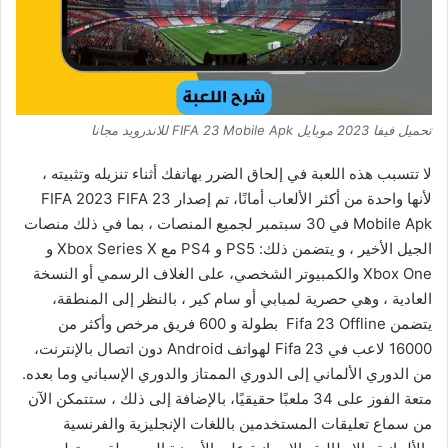
تحميل فيفا 2023 موبايل FIFA 23 Mobile Apk للاندرويد مجانا
لا تتسبب هذه اللعبة في إلحاق الضرر بهاتفك أثناء تنزيله وتثبيته ،
لأنها واحدة من أكثر الألعاب أمانًا، تم إصدار FIFA 2023 FIFA 23
Mobile Apk في 30 سبتمبر لجميع المنصات ، بما في ذلك منصات
الجيل الأخير ، و يتضمن ذلك: PS5 و PS4 مع Xbox Series X و
Xbox One والكمبيوتر الشخصي، على الغلاف الرسمي أو النسخة
العادية ، وهي حصرية لمبابي أو سام كير ، بالنظر إلى المنطقة،
يتضمن Fifa 23 Offline بطولة و 600 فريق مرخص وأكثر من
16000 لاعب في Fifa 23 لهواتف Android دون اتصال بالإنترنت،
من الدوري الألماني إلى الدوري الممتاز والدوري الإسباني وما بعده.
متعة الفوز على 34 ملعبًا حقيقيًا، بالإضافة إلى ذلك ، ستتمكن الآن
من سماع تعليقات المستخدمين باللغات الإنجليزية والفرنسية