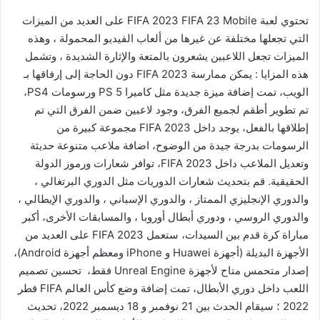
تحتوي لعبة FIFA 2023 FIFA 23 Mobile على العديد من الميزات
التي تجعلها مختلفة عن غيرها من ألعاب الفيديو المحمولة ، وهذه
الميزات تجعل اللاعبين يشعرون بالمتعة والإثارة الشديدة ، وتشمل
هذه المزايا : يمكن ممارسة FIFA 2023 دون الحاجة إلى إرفاقها بـ
الويب، تمت إضافة ميزة جديدة مثل كاميرا PS 5 ورسومات PS4،
تم تطوير أطقم لجميع الفرق، وجود لاعبين ضمن الفرق التي تم
إطلاقها بالفعل، يوجد داخل FIFA 2023 مجموعة كبيرة من
الرسومات بدرجة جيدة من الوضوح، اضافة ملاعب متنوعة حديثة
وتعديل الملاعب داخل FIFA 2023، توافر شعارات ورموز الدولة
الحقيقية. قم بتحديث شعارات الدوريات مثل الدوري البرتغالي ،
والدوري الإنجليزي الممتاز ، والدوري الإسباني ، والدوري الإيطالي ،
والدوري الروسي ، ودوري أبطال أوروبا ، والمسابقات الأخرى، أكبر
مباراة كرة قدم بين السيدات، ستعمل FIFA 2023 على العديد من
الأجهزة البديلة (أجهزة Huawei و iPhone ومعظم أجهزة Android)،
إصدار متحمس متاح لأجهزة Unreal Engine فقط، تحسين تصميم
اللعب داخل دوري الأبطال، تمت إضافة وضع كأس العالم FIFA قطر
2022 ؛ سيقام الحدث بين 21 نوفمبر و 18 ديسمبر 2022، تحديث