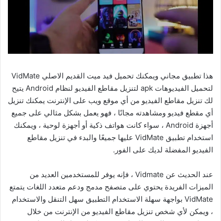
هذا تطبيق مجاني ويمكنك تحميل فيد ميت القديم الاصلي VidMate
لتحميل الفيديوهات apk لتنزيل مقاطع الفيديو لنظام Android يتيح
لك تنزيل مقاطع الفيديو من أي موقع ويب على الإنترنت يمكنك تنزيل
أي مقطع فيديو ومشاهدته مجانًا ، فهو يعمل بشكل مثالي على جميع
أجهزة Android ، سواء كانت هواتف ذكية أو أجهزة لوحية ، ويمكنك
استخدام تطبيق VidMate عليها جميعًا والبدء في تنزيل مقاطع
الفيديو المفضلة لديك على الفور.
عند الحديث عن Vidmate ، فإنه يوفر للمستخدمين العديد من
الميزات الفريدة يحتوي على متصفح مدمج ودعم متعدد اللغات يتمتع
VidMate بواجهة سهلة الاستخدام التطبيق سهل التنقل والاستخدام
، ويمكن لأي شخص تنزيل مقاطع الفيديو من الإنترنت من خلال