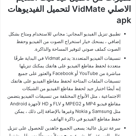
الاصلي VidMate لتحميل الفيديوهات
apk
تطبيق تنزيل الفيديو المجاني: مجاني للاستخدام ومتاح بشكل
إضافي ، يمنحك خيار استخراج الصوت من الفيديو وحفظ
الصوت كملف صوتي لتوفير المساحة والذاكرة.
تنسيقات الفيديو المتعددة: يدعم Vidmat في البداية طرقًا
متعددة لحفظ مقاطع الفيديو على هاتفك يمكنك تنزيلها
مباشرة من YouTube أو Facebook والعثور على جميع
تنسيقات الملفات المتاحة لحفظ مقاطع الفيديو على هاتفك
إنه أيضًا اختيار جيد لحفظ مقاطع الفيديو من الشبكات
الاجتماعية ، مثل الأنواع المختلفة من تنسيقات الفيديو يتضمن
مقاطع فيديو MP4 و MPEG2 و FLV و HD لأجهزة Android
مثل Samsung و Nokia وغيرها بالإضافة إلى ذلك ، يمكن
حفظ مقاطع الفيديو في ذاكرة الهاتف.
سرعة تنزيل عالية: يسعى الجميع جاهدين للحصول على تنزيل
عالي السرعة ، كل شيء يصبح سهلاً وبسيطًا وسريعًا ، يشتمل