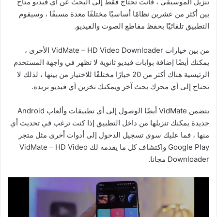
تنزيل الموسيقى ، فأنت تحتاج فقط إلى البحث عن أي فيديو متاح
بين أكثر من عشرين نظامًا أساسيًا مختلفًا معدة مسبقًا ، وسيقوم
التطبيق تلقائيًا بحفظ مقاطع الصوت والفيديو.
من بين خيارات VidMate – HD Video Downloader الأخرى ،
يمكنك أيضًا إضافة بوابات فيديو ثانوية لا تظهر في واجهة المستخدم
الرئيسية هناك أكثر من 20 خيارًا مختلفًا للاختيار من بينها ، لذلك لا
تحتاج إلى أي محرك بحث آخر ويمكنك تخزين أي فيديو تريده.
يتضمن VidMate أيضًا الوصول إلى أي تطبيقات وألعاب Android
جديدة يمكنك تنزيلها من داخل التطبيق إذا كنت ترغب في تحديث أي
منها ، فما عليك سوى تسجيل الدخول إلى أدوات أخرى مثل متجر
Google Play واكتشاف كل ما يقدمه لك VidMate – HD Video
Downloader مجانا.