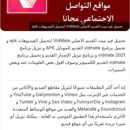
تحميل فيد ميت القديم الاصلي VidMate لتحميل الفيديوهات apk
تحميل فيد ميت القديم الاصلي VidMate لتحميل الفيديوهات apk و
تحميل برنامج vidmate القديم للموبايل APK و تنزيل برنامج
vidmate 2021 و برنامج تنزيل الإصدار القديم و تحميل برنامج
vidmate القديم للكمبيوتر وسوف اقول بعض العلومات عنه وبعض
المميزات.
إنه أحد أكثر التطبيقات شيوعًا لتنزيل مقاطع الفيديو والأغاني من
الخدمات عبر الإنترنت مثل Vimeo و Dailymotion و YouTube و
Instagram و FunnyorDie و Sex Video و Vine و Tumblr و
Soundcloud و Metacafe والعديد من مواقع الوسائط المتعددة
الأخرى باستخدام هذا التطبيق الموصى به للغاية ، يمكنك تنزيل أي
شيء تريده تقريبًا من أي موقع فيديو.