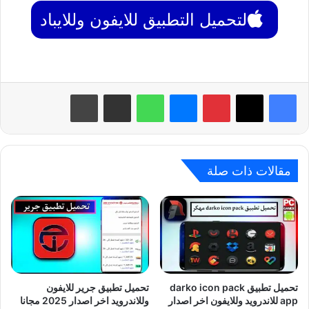
لتحميل التطبيق للايفون وللايباد
بينتيريست
ماسنجر
واتساب
مشاركة عبر البريد
طباعة
مقالات ذات صلة
تحميل تطبيق darko icon pack
تحميل تطبيق جرير للايفون
app للاندرويد وللايفون اخر اصدار
وللاندرويد اخر اصدار 2025 مجانا