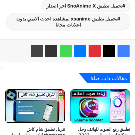
تحميل تطبيق SnoAnime X اخر اصدار
تحميل تطبيق xsanime لمشاهدة احدث الانمي بدون
اعلانات مجانا
بينتيريست
ماسنجر
واتساب
مشاركة عبر البريد
طباعة
مقالات ذات صلة
تطبيق رفع الصوت للهاتف وحل
تنزيل تطبيق شام كاش
مشكلة انخفاض الصوت 2023
shamcash للاندرويد اخر اصدار