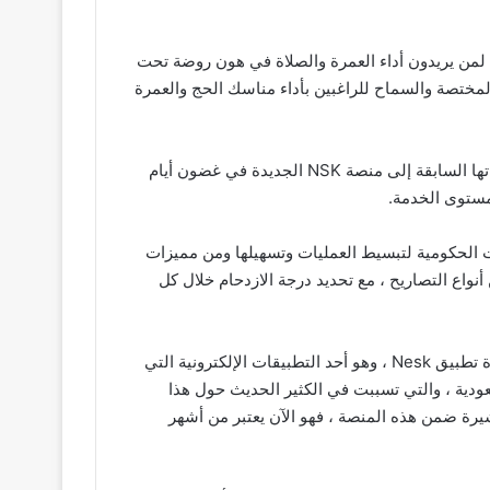
لمن يريدون أداء العمرة والصلاة في هون روضة تحت
المختصة والسماح للراغبين بأداء مناسك الحج والعمرة
بالإضافة إلى ذلك ، بعد ترقية التطبيق الرسمي ، ستطلب الشركة إصدار وتأكيد تصاريح الحج في المنزل قامت بترحيل جميع خدماتها السابقة إلى منصة NSK الجديدة في غضون أيام
 مستوى الخدمة.
ت الحكومية لتبسيط العمليات وتسهيلها ومن مميزات
واع التصاريح ، مع تحديد درجة الازدحام خلال كل
بدأت محركات البحث في الازدياد بشكل ملحوظ على هذه المنصة المسؤولة عن تسجيل الحج والعمرة أطلقت وزارة الحج والعمرة تطبيق Nesk ، وهو أحد التطبيقات الإلكترونية التي
ودية ، والتي تسببت في الكثير الحديث حول هذا
شيرة ضمن هذه المنصة ، فهو الآن يعتبر من أشهر