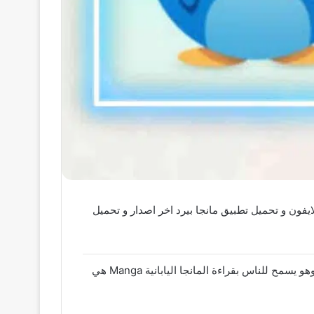
طبيق manga bird apk عربي 2024 اخر اصدار مترجمة مجانا و تحميل manga bird اخر اصدار و تحميل Manga Bird للايفون و تحميل تطبيق مانجا بيرد اخر اصدار و تحميل
تحميل تطبيق manga bird apk عربي 2024 اخر اصدار مترجمة مجانا هو تطبيق ممتاز لمستخدمي أجهزة Android المحمولة ، وهو يسمح للناس بقراءة المانجا اليابانية Manga هي