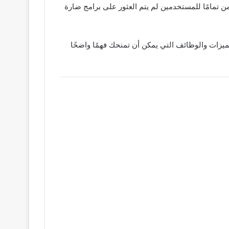
قضايا قانونية بخصوص تطبيق Manga Bird بالإضافة إلى ذلك ، فهو آمن تمامًا للمستخدمين لم يتم العثور على برامج ضارة
 وتشتهر Manga Bird بميزاتها الفريدة فيما يلي بعض الميزات والوظائف التي يمكن أن تمنحك فهمًا واضحًا