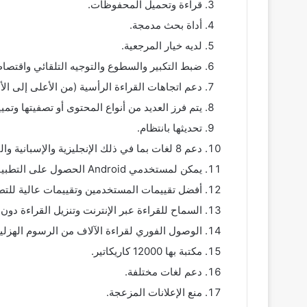
قراءة وتحميل المحفوظات.
أداة بحث مدمجة.
لديه خيار المرجعية.
ضبط التكبير والسطوع والتوجيه التلقائي واقتصا
دعم اتجاهات القراءة الرأسية (من الأعلى إلى الأ
يتم فرز العديد من أنواع المحتوى أو تصفيتها وتم
تحديثها بانتظام.
دعم 8 لغات بما في ذلك الإنجليزية والإسبانية والبرتغالية والصينية والإيطالية والبولندية واليابانية وغيرة.
يمكن لمستخدمي Android الحصول على التطبيق مجانًا بنسبة 100٪. لا تحتاج إلى إنفاق فلس واحد من جيبك.
أفضل تقييمات المستخدمين وتقييمات عالية للتط
السماح للقراءة عبر الإنترنت وتنزيل القراءة دون 
الوصول الفوري لقراءة الآلاف من الرسوم الهزلية
مكتبة بها 12000 كاريكاتير.
دعم لغات مختلفة.
منع الإعلانات المزعجة.