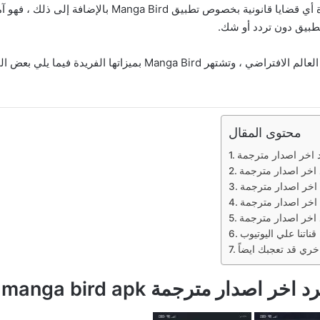
إنه قانوني لمستخدمي Android ومع ذلك ، لم يتم إثارة أي 
طبيق دون تردد أو شك.
هناك المئات من تطبيقات قراءة القصص المصورة في العالم الافتراضي ،
محتوى المقال
ناتنا علي اليوتيوب
دار مترجمة manga bird apk