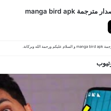
ة manga bird apk
 وبركاتة.
تيوب