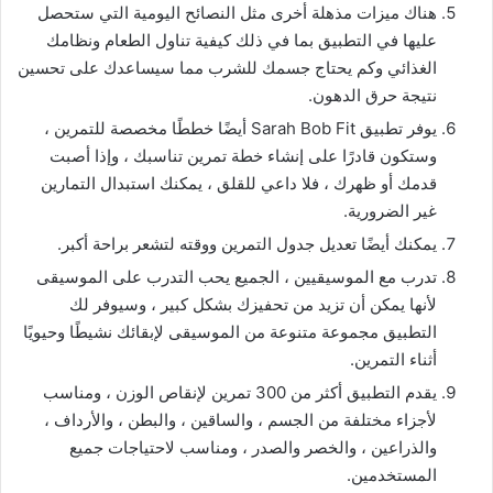
هناك ميزات مذهلة أخرى مثل النصائح اليومية التي ستحصل
عليها في التطبيق بما في ذلك كيفية تناول الطعام ونظامك
الغذائي وكم يحتاج جسمك للشرب مما سيساعدك على تحسين
نتيجة حرق الدهون.
يوفر تطبيق Sarah Bob Fit أيضًا خططًا مخصصة للتمرين ،
وستكون قادرًا على إنشاء خطة تمرين تناسبك ، وإذا أصبت
قدمك أو ظهرك ، فلا داعي للقلق ، يمكنك استبدال التمارين
غير الضرورية.
يمكنك أيضًا تعديل جدول التمرين ووقته لتشعر براحة أكبر.
تدرب مع الموسيقيين ، الجميع يحب التدرب على الموسيقى
لأنها يمكن أن تزيد من تحفيزك بشكل كبير ، وسيوفر لك
التطبيق مجموعة متنوعة من الموسيقى لإبقائك نشيطًا وحيويًا
أثناء التمرين.
يقدم التطبيق أكثر من 300 تمرين لإنقاص الوزن ، ومناسب
لأجزاء مختلفة من الجسم ، والساقين ، والبطن ، والأرداف ،
والذراعين ، والخصر والصدر ، ومناسب لاحتياجات جميع
المستخدمين.