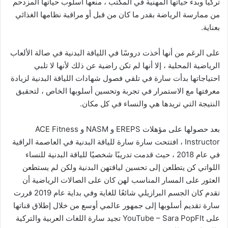
تركيا وبدء حياتها المهنية في المكتب ، منعها أسلوب حياتها المزدحم
من ممارسة الرياضة بقدر ما كان من قبل أو مراقبة نظامها الغذائي
بعناية.
على الرغم من أنها أخذت دروسًا في اللياقة البدنية في صالة الألعاب
الرياضية المحلية ، إلا أنها لم تكن راضية عن ذلك لأنها لا تلبي
احتياجاتها بدأت سارة في تلقي فصول شهادات اللياقة البدنية لزيادة
معرفتها مع الاستمرار في تجربة وتحسين أسلوبها الخاص ، لتحقيق
النتيجة التي تريدها هي والنساء في كل مكان.
بعد حصولها على مؤهلات EREPS و NASM و ACE Fitness
Instructor ، افتتحت سارة سارة للياقة البدنية في العاصمة الراقية
في عام 2018 ، حيث قدمت تدريبًا شخصيًا للياقة البدنية للنساء
اللواتي كن يتطلعن إلى تحسين لياقتهن البدنية ولكن لم يستطعن ​​
العثور على المسار المناسب لهن كان على الصالات الرياضية أن
تقدم كان الجسم البرازيلي شائعًا للغاية وفي بداية عام 2019 قررت
سارة تقديم أسلوبها إلى جمهور عالمي أوسع من خلال إطلاق قناتها
على YouTube – Sara PopFIt تجيد سارة اللغات العربية والتركية