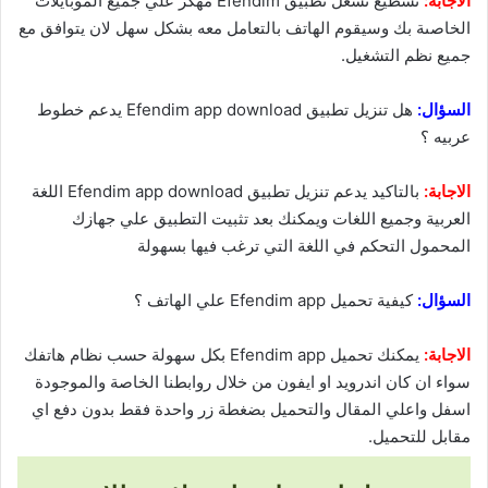
الاجابة:
تسطيع تشغل تطبيق Efendim مهكر علي جميع الموبايلات
الخاصىة بك وسيقوم الهاتف بالتعامل معه بشكل سهل لان يتوافق مع
جميع نظم التشغيل.
السؤال:
هل تنزيل تطبيق Efendim app download يدعم خطوط
عربيه ؟
الاجابة:
بالتاكيد يدعم تنزيل تطبيق Efendim app download اللغة
العربية وجميع اللغات ويمكنك بعد تثبيت التطبيق علي جهازك
المحمول التحكم في اللغة التي ترغب فيها بسهولة
السؤال:
كيفية تحميل Efendim app علي الهاتف ؟
الاجابة:
يمكنك تحميل Efendim app بكل سهولة حسب نظام هاتفك
سواء ان كان اندرويد او ايفون من خلال روابطنا الخاصة والموجودة
اسفل واعلي المقال والتحميل بضغطة زر واحدة فقط بدون دفع اي
مقابل للتحميل.