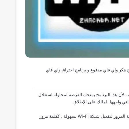
للاندرويد بدون روت و برنامج هكر واي فاي مدفوع و برنامج اختراق واي فاي
 مستخدم من الاستمتاع بتصفح الإنترنت ، لأن هذا البرنامج يمنحك الفرصة لمحاولة استغلال
يحتاج المستخدم فقط للدخول إلى البرنامج واختيار شبكة Wi-Fi الأقرب له ، ثم نسخ رقم WPS ، ثم استخدام الرقم في حقل كلمة المرور لتفعيل شبكة Wi-Fi بسهولة ، ككلمة مرور