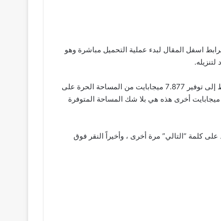
لرابط اسفل المقال لبدء عملية التحميل مباشرة وهو
لتنزيله.
فقط كن على علم يمكنك تحميل برنامج jumpstart اخر اصدار برابط مباشر للكمبيوتر 2022 لن يجعل المستخدمين يحتاجون فقط إلى توفير 7.877 ميجابايت من المساحة الحرة على
قرص الصلب بجهاز الكمبيوتر الخاص بهم ، ولن يتطلب من المستخدم أن يكون لديه أي متطلبات أخرى بخلاف توفير مساحة 2.7 ميجابايت أخرى هذه هي بلا شك المساحة المتوفرة
على كلمة “التالي” مرة أخرى ، وأخيراً النقر فوق