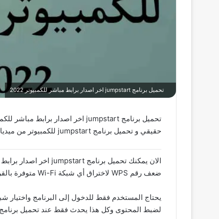
تحميل برنامج jumpstart اخر اصدار برابط مباشر للكمبيوتر 2022
حقيقي و تحميل برنامج jumpstart للكمبيوتر من ميديا فاير و تحميل برنامج jumpstart للاندرويد
ضعف رقم WPS لاختراق أي شبكة Wi-Fi متوفرة بالقرب من الكمبيوتر أو الكمبيوتر المحمول. هذا هو الشبكة من أكبر المشاكل التي واجهها المالك على الإطلاق.
لضبط المحتوى وكل هذا يحدث فقط عند تحميل برنامج Jumpstart برابط مباشر اسفل المقال