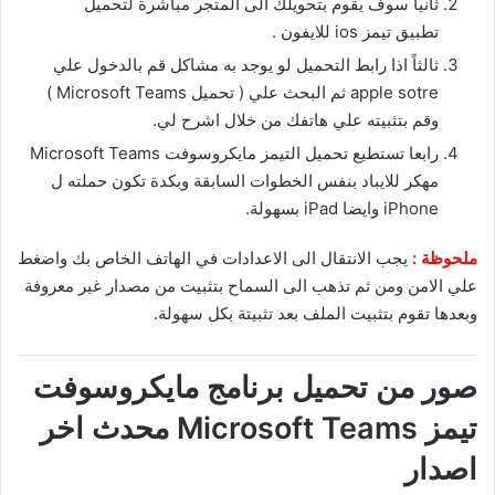
ثانياً سوف يقوم بتحويلك الى المتجر مباشرة لتحميل
تطبيق تيمز ios للايفون .
ثالثاً اذا رابط التحميل لو يوجد به مشاكل قم بالدخول علي
apple sotre ثم البحث علي ( تحميل Microsoft Teams )
وقم بتثبيته علي هاتفك من خلال اشرح لي.
رابعا تستطيع تحميل التيمز مايكروسوفت Microsoft Teams
مهكر للايباد بنفس الخطوات السابقة وبكدة تكون حملته ل
iPhone وايضا iPad بسهولة.
ملحوظة :
يجب الانتقال الى الاعدادات في الهاتف الخاص بك واضغط
علي الامن ومن ثم تذهب الى السماح بتثبيت من مصدار غير معروفة
وبعدها تقوم بتثبيت الملف بعد تثبيتة بكل سهولة.
صور من تحميل برنامج مايكروسوفت
تيمز Microsoft Teams‏ محدث اخر
اصدار