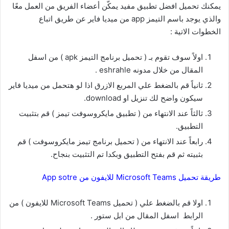
يمكنك تحميل افضل تطبيق مفيد يمكّن أعضاء الفريق من العمل معًا
والذي يوجد باسم التيمز app من ميديا فاير عن طريق اتباع
الخطوات الاتية :
اولاً سوف تقوم بـ ( تحميل برنامج التيمز apk ) من اسفل
المقال من خلال مدونه eshrahle .
ثانياً قم بالضغط علي المربع الازرق اذا لو هتحمل من ميديا فاير
سيكون واضح لك تنزيل او download.
ثالثاً عند الانتهاء من ( تطبيق مايكروسوفت تيمز ) قم بتثبيت
التطبيق.
رابعاً عند الانتهاء من ( تحميل برنامج تيمز مايكروسوفت ) قم
بثبيته ثم قم بفتح التطبيق وبكدا تم التثبيت بنجاح.
طريقة تحميل Microsoft Teams للايفون من App sotre
اولا قم بالضغط علي ( تحميل Microsoft Teams للايفون ) من
الرابط اسفل المقال من ابل ستور .