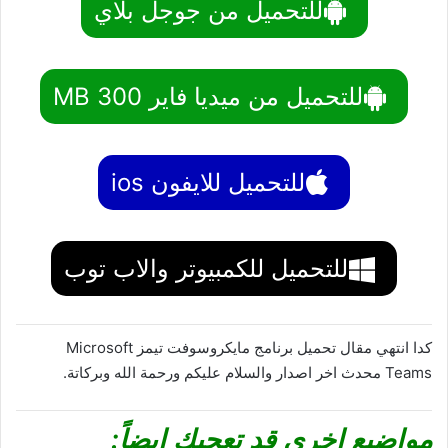
للتحميل من جوجل بلاي
للتحميل من ميديا فاير 300 MB
للتحميل للايفون ios
للتحميل للكمبيوتر والاب توب
كدا انتهي مقال تحميل برنامج مايكروسوفت تيمز Microsoft
Teams‏ محدث اخر اصدار والسلام عليكم ورحمة الله وبركاتة.
مواضيع اخري قد تعجبك ايضاً: