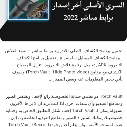
تحميل برنامج الكشاف الاصلي للاندرويد برابط مباشر – ضوء الفلاش
, برنامج الكشاف للموبايل سامسونج , تحميل برنامج الكشاف
للاندرويد APK , تحميل برنامج فلاش للاندرويد , تنزيل المصباح
الكشاف مع برنامج (Torch Vault- Hide Photo,video) وسوف
نأتي ببعض المعلومات عنه وبعض المميزات.
Torch Vault هو تطبيق حماية الخصوصية رائع لإخفاء وتشفير الصور
ومقاطع الفيديو وأي ملفات أخرى اذا كنت تريد ان لا يراها الآخرون
بسهولة يمكن لـ Torch Vault إخفاء شكل التطبيق الخاص به وحماية
خصوصيتك يمكنك استيراد الصور ومقاطع الفيديو الخاصة بك إلى
هذه المساحة الآمنة ، ولن يعلم أحد بوجودها Torch Vault (Secret