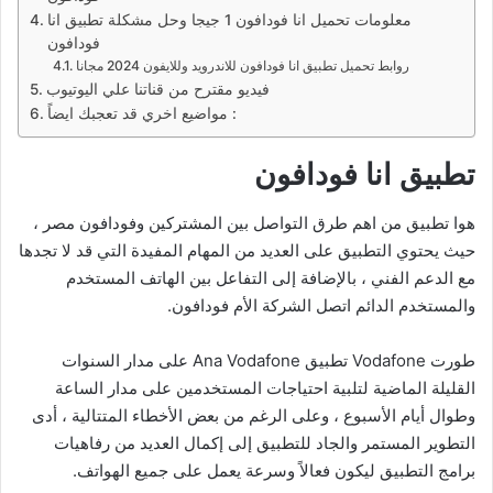
معلومات تحميل انا فودافون 1 جيجا وحل مشكلة تطبيق انا
فودافون
روابط تحميل تطبيق انا فودافون للاندرويد وللايفون 2024 مجانا
فيديو مقترح من قناتنا علي اليوتيوب
مواضيع اخري قد تعجبك ايضاً :
تطبيق انا فودافون
هوا تطبيق من اهم طرق التواصل بين المشتركين وفودافون مصر ،
حيث يحتوي التطبيق على العديد من المهام المفيدة التي قد لا تجدها
مع الدعم الفني ، بالإضافة إلى التفاعل بين الهاتف المستخدم
والمستخدم الدائم اتصل الشركة الأم فودافون.
طورت Vodafone تطبيق Ana Vodafone على مدار السنوات
القليلة الماضية لتلبية احتياجات المستخدمين على مدار الساعة
وطوال أيام الأسبوع ، وعلى الرغم من بعض الأخطاء المتتالية ، أدى
التطوير المستمر والجاد للتطبيق إلى إكمال العديد من رفاهيات
برامج التطبيق ليكون فعالاً وسرعة يعمل على جميع الهواتف.