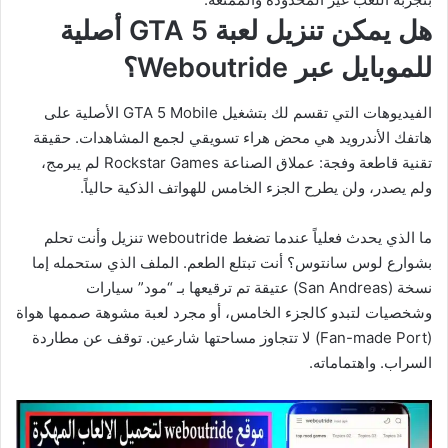
هل يمكن تنزيل لعبة GTA 5 أصلية
للموبايل عبر Weboutride؟
الفيديوهات التي تقسم لك بتشغيل GTA 5 Mobile الأصلية على
هاتفك الأندرويد هي محض هراء تسويقي لجمع المشاهدات. حقيقة
تقنية قاطعة وفجة: عملاق الصناعة Rockstar Games لم يبرمج،
ولم يصدر، ولن يطرح الجزء الخامس للهواتف الذكية حالياً.
ما الذي يحدث فعلياً عندما تضغط weboutride تنزيل وأنت تحلم
بشوارع لوس سانتوس؟ أنت تبتلع الطعم. الملف الذي ستحمله إما
نسخة (San Andreas) عتيقة تم ترقيعها بـ “مود” سيارات
وشخصيات لتبدو كالجزء الخامس، أو مجرد لعبة مشوهة صممها هواة
(Fan-made Port) لا تتجاوز مساحتها شارعين. توقف عن مطاردة
السراب. واهتماماته.