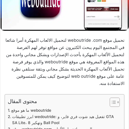
تحميل موقع weboutride .com لتحميل الالعاب المهكرة أمرا شائعا
في المجتمع اليوم يبحث الكثيرون عن مواقع توفر لهم الفرصة
لتحميل الألعاب المهكرة بأحدث الإصدارات وبشكل مجاني واحدة من
هذه المواقع المعروفة هي موقع weboutride والذي يوفر فرصة
تحميل الألعاب المهكرة الحديثة بشكل مجاني وبثقة سنلقي نظرة
عامة على موقع web outride لتوضيح كيف يمكن للمتسوقين
الاستفادة منه.
محتوى المقال
ما هو موقع weboutride
ابرز تطبيقات wedoutride: تفعيل هيد شوت فري فاير، و GTA
SA Lite، وتهكير 8 Ball Pool
موقع weboutride.com الرسمي لتحميل الألعاب