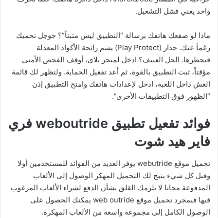
واحد يعني فشل التشغيل.
ماذا لو صفعك هاتفك برسالة “التطبيق ليس مثبتاً”؟ جوجل تحميك
رغماً عنك. جدار (Play Protect) يشم رائحة الأكواد المعدلة
فيحظرها. الحل العنيف؟ ادخل لمتجر بلاي، أوقف الفحص الأمني
مؤقتاً، ثبت التطبيق بالقوة، ثم أعد تفعيل الحماية. ولتظهر لك قائمة
الغش داخل اللعبة، ادخل لإعدادات هاتفك وامنح التطبيق إذن
“الظهور فوق التطبيقات الأخرى”.
فوائد تفعيل تطبيق weboutride فري
فاير هيد شوت
تحميل موقع webutride يوفر العديد من الفوائد للمستخدمين أولا
وقبل كل شيء يتيح لك التحميل المهكر الوصول إلى الألعاب
المدفوعة مجانا لا يلزمك القلق بشأن الدفع لشراء الألعاب المرغوب
فيها فبمجرد تحميل موقع web outride يمكنك الحصول على
الوصول الكامل إلى مجموعة واسعة من الألعاب المهكرة.