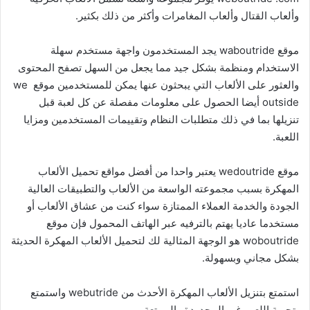
وألعاب القتال وألعاب المغامرات وأكثر من ذلك بكثير.
موقع waboutride يجد المستخدمون واجهة مستخدم سهلة
الاستخدام ومنظمة بشكل جيد مما يجعل من السهل تصفح المحتوى
والعثور على الألعاب التي يبحثون عنها يمكن للمستخدمين موقع we
outside أيضا الحصول على معلومات مفصلة عن كل لعبة قبل
تنزيلها بما في ذلك متطلبات النظام وتقييمات المستخدمين ومزايا
اللعبة.
موقع wedoutride يعتبر واحدا من أفضل مواقع تحميل الألعاب
المهكرة بسبب مجموعته الواسعة من الألعاب والتطبيقات العالية
الجودة والخدمة العملاء الممتازة سواء كنت من عشاق الألعاب أو
مستخدما عاديا يهتم بالترفيه عبر الهاتف المحمول فإن موقع
woboutride هو الوجهة المثالية لك لتحميل الألعاب المهكرة الحديثة
بشكل مجاني وبسهولة.
استمتع بتنزيل الألعاب المهكرة الأحدث من webutride واستمتع
بتجربة اللعب غير المحدودة والممتعة.