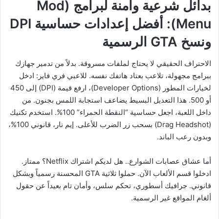
بدائل شرعية وآمنة لبرامج (Mod
Menu): أفضل إعدادات حساسية DPI
ونسخ GTA الرسمية
الاحتراف الحقيقي لا يحتاج لملفات مسروقة. بدلاً من تدمير جهازك
ببرامج مجهولة، تلاعب بعتاد هاتفك نفسه. للاعبي فري فاير: ادخل
لخيارات المطور (Developer Options)، ارفع قيمة (DPI) إلى 450
أو 500. هذا التعديل البسيط يضاعف استجابة اللمس بجنون. من
داخل اللعبة، اجعل حساسية “النقطة الحمراء” 100%. استخدم تكنيك
(Drag Headshot) بسحب زر الضرب للأعلى. إيم نار، قانوني 100%،
وبدون رعب الباند.
أما عشاق عصابات الشوارع.. هل لديكم اشتراك Netflix؟ ممتاز.
ادخلوا قسم الألعاب الآن. حملوا ثلاثية GTA المحسنة رسمياً وبشكل
قانوني. جرافيك أسطوري، تحكم سلس، وأمان تام بعيداً عن حقول
ألغام المواقع غير الرسمية.