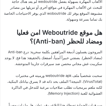
الألعاب المهكرة بسهولة بفضل wedoutride لم يعد هناك حاجة
للبحث عن الألعاب المهكرة في مواقع أخرى أو تنزيلها من مصادر
مشبوهة الموقع يوفر لك woboutride الذي يوفر الاحتياجات الخاصة
بك تماما بسرعة وسهولة.
هل موقع Weboutride امن فعليا
ومضاد للحظر (Anti-ban)؟
المروجون يغسلون أدمغة المراهقين بكلمة سحرية: درع Anti-ban
(مضاد الحظر). بصفتي خبيراً أمنياً، أصفعك بالحقيقة: هذا فخ. لا يوجد
سكريبت غش مجاني محصن ضد سيرفرات جارينا المتوحشة.
سحبت شخصياً ملف weboutride apk ورميته في مختبرات
(VirusTotal). النتيجة؟ الملف بحد ذاته قد لا يسرق بياناتك البنكية،
لكنه ملغم ببرمجيات تطلب صلاحيات مرعبة للتدخل في الذاكرة
العشوائية للعبة (Memory Injection).
سيرفرات الحماية تصطاد هذا التلاعب في ثوانٍ. هل ما زلت مصراً