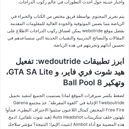
وأخبار حديثة حول أحدث التطورات في عالم ركوب الدراجات.
يتم تحرير المحتوى بواسطة فريق مختص من الكتاب والخبراء في
الرياضة مما يضمن الموثوقية والجودة العالية للمعلومات المقدمة
بفضل موقع webotride يمكن لعشاق ركوب الدراجات الاطلاع على
المقالات والنصائح التدريبية والتقنيات الحديثة التي ستساعدهم في
تحسين أدائهم وتجربتهم في هذه الرياضة.
ابرز تطبيقات wedoutride: تفعيل
هيد شوت فري فاير، و GTA SA Lite،
وتهكير 8 Ball Pool
لضغط يكسر سيرفرات الموقع لماذا يستميت الجميع لتنفيذ تحميل
weboutride؟ الإجابة في “القوة المفرطة”. خذ مجتمع Garena
Free Fire المحتقن كمثال اللاعبون سئموا الاحتراف البطيء، فبدأوا
يلهثون خلف سكريبتات Auto Headshot (هيد شوت تلقائي). ادمج
هذه المصيبة مع أداة Aimbot (تثبيت الإيم)؛ النتيجة؟ مؤشر سلاحك