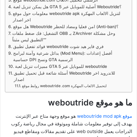
هل يمكن تنزيل لعبة GTA 5 أصلية للموبايل عبر Weboutride؟
معلومات حول موقع weboutride apk لتنزيل الالعاب المهكرة
اخر اصدار
هل موقع Weboutride امن فعليا ومضاد للحظر (Anti-ban)؟
التشغيل: فك ضغط ملفات OBB بـ ZArchiver وحل مشكلة
“التطبيق ليس مثبتاً”
فوائد تفعيل تطبيق weboutride فري فاير هيد شوت
بدائل شرعية وآمنة لبرامج (Mod Menu): أفضل إعدادات
حساسية DPI ونسخ GTA الرسمية
مميزات تنزيل لعبة GTA 5 للموبايل عبر weboutride
أسئلة شائعة قبل تحميل تطبيق Weboutride للاندرويد اخر
اصدار
روابط موقع weboutride .com لتحميل الالعاب المهكرة
ما هو موقع weboutride
موقع weboutride mod apk
هو موقع وجهة متاح عبر الإنترنت
يهدف إلى توفير معلومات شاملة وموثوقة في مجال رياضة ركوب
الدراجات يعمل web outside على تقديم مقالات ومقاطع فيديو