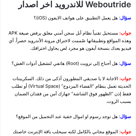
Weboutride للاندرويد اخر اصدار
سؤال:
هل يعمل التطبيق على هواتف الايفون (iOS)؟
جواب:
مستحيل تقنياً نظام أبل سجن أمني مغلق يرفض صيغة APK
وهذه المواقع وتطبيقاتها صُممت لاختراق مرونة الأندرويد حصراً. أي
فيديو يعدك بنسخة آيفون هو مجرد لص يحاول اختراقك.
سؤال:
هل أحتاج إلى ترويت (Root) هاتفي لتشغيل أدوات الغش؟
جواب:
الاجابة لا يا صديقي المطورون أذكى من ذلك. السكريبتات
الحديثة تعمل بنظام “الفضاء المزدوج” (Virtual Space) أو تطلب
فقط إذن “الظهور فوق الشاشة” جهازك آمن من فقدان الضمان
بسبب الروت.
سؤال:
هل توجد رسوم او اموال خفية عند التحميل من الموقع؟
جواب:
الموقع مجاني بالكامل لكنه سيحلب باقة الإنترنت خاصتك