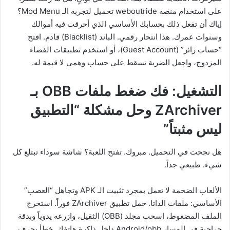
على استخدام منصة weboutride تحميل لتجربة الـ Mod Menu؟
إياك أن تفعل ذلك بحسابك الأساسي الذي أحرقت فيه أموالك
وسنوات عمرك. هذا انتحار رقمي. الباند (Blacklist) قادم. افتح
“حساب زائر” (Guest Account)، أو استخدم تطبيقات الفضاء
المزدوج، واجعل الضربة تسقط على حساب وهمي لا قيمة له.
التشغيل: فك ضغط ملفات OBB بـ
ZArchiver وحل مشكلة “التطبيق
ليس مثبتاً”
هل نجحت في التحميل. مبروك. تفتح اللعبة؟ شاشة سوداء تبتلع كل
شيء. طبيعي جداً.
الألعاب الضخمة لا تعمل بمجرد تثبيت الـ APK وتجاهل “العصب”
الأساسي: ملفات الداتا. حمل تطبيق ZArchiver فوراً. استخرج
الملف المضغوط، اسحب مجلد (OBB) الثقيل، وازرعه يدوياً وبدقة
جراحية في المسار Android/obb داخل ذاكرة هاتفك. خطأ بحرف