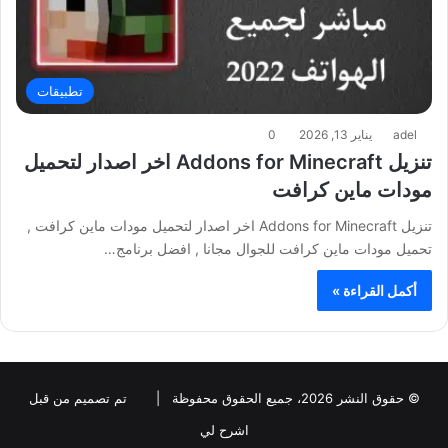
تطبيقات
adel
يناير 13, 2026
0
تنزيل Addons for Minecraft اخر اصدار لتحميل
مودات ماين كرافت
تنزيل Addons for Minecraft اخر اصدار لتحميل مودات ماين كرافت ,
تحميل مودات ماين كرافت للجوال مجانا , افضل برنامج…
أكمل القراءة »
© حقوق النشر 2026، جميع الحقوق محفوظة |
تم تصميم من قبل
اشرح لي