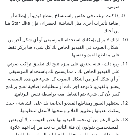
صوتي.
إذا كنت ترغب في عكس واستنساخ مقطع فيديو أو إبطائه أو
إضافة تأثيرات أخرى مثل الشاشة الخضراء ، فإن Star Like هنا
من أجلك.
لذلك لا يزال بإمكانك استخدام الموسيقى أو أي شكل آخر من
أشكال الصوت في الفيديو الخاص بك كل شيء هنا يركز فقط
على مقاطع الفيديو نفسها.
ومع ذلك ، فإنه يحتوي على ميزة تتيح لك تطبيق تراكب صوتي
على الفيديو الخاص بك ، مما يسمح لك باستخدام الموسيقى
أو أي شكل آخر من أشكال الصوت كل شيء في هذه الصفحة
يتعلق بالفيديو لا توجد إجراءات أو متطلبات إضافية لفتح برنامج
كبير لأن كل شيء يتم التعامل معه بواسطة نفس البرنامج.
ستظهر الصور ومقاطع الفيديو الخاصة بك على الشاشة ، حيث
يمكنك تعديلها وتطبيق الفلاتر وسحبها لأسفل لتنظيمها.
على الرغم من أن نجمة الفيديو بها بعض العيوب ، إلا أن بعض
المستخدمين يقولون إن قلة التأثيرات تحد من إبداعهم علاوة
على ذلك ، يفتقر البرنامج إلى الخيارات المرئية مثل النقل