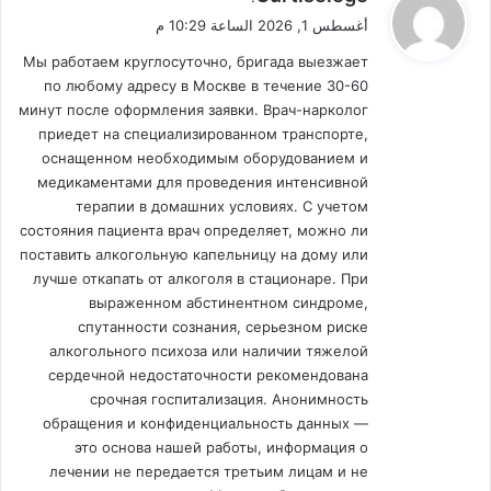
ق
أغسطس 1, 2026 الساعة 10:29 م
و
Мы работаем круглосуточно, бригада выезжает
ل
по любому адресу в Москве в течение 30-60
минут после оформления заявки. Врач-нарколог
приедет на специализированном транспорте,
оснащенном необходимым оборудованием и
медикаментами для проведения интенсивной
терапии в домашних условиях. С учетом
состояния пациента врач определяет, можно ли
поставить алкогольную капельницу на дому или
лучше откапать от алкоголя в стационаре. При
выраженном абстинентном синдроме,
спутанности сознания, серьезном риске
алкогольного психоза или наличии тяжелой
сердечной недостаточности рекомендована
срочная госпитализация. Анонимность
обращения и конфиденциальность данных —
это основа нашей работы, информация о
лечении не передается третьим лицам и не