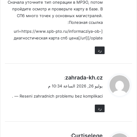
Сначала уточните тип операции в МРЭО, потом
пройдите осмотр и проверьте карту в базе. В
СПб много точек у основных магистралей.
Полезная ссылка:
[url=https://www.spb-pto.ru/informacziya-ob-
oplate/]диагностическая карта спб цена[/url]
رد
ي
zahrada-kh.cz
:
ق
يوليو 26, 2026 الساعة 10:34 م
و
Reseni zahradnich problemu bez komplikaci — .
ل
رد
ي
Curtiselege
: