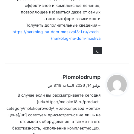
эффективное и комплексное лечение,
позволяющее избавиться даже от самых
тяжелых форм зависимости.
Получить дополнительные сведения –
https://narkolog-na-dom-moskva13-1.ru/vrach-
narkolog-na-dom-moskva/
رد
ي
Plomolodrump
:
ق
يوليو 14, 2026 الساعة 8:18 ص
و
В случае если вы рассматриваете сегодня
ل
[url=https://moloko18.ru/product-
category/molokoprovody/]молокопровод монтаж
цена[/url] советуем присмотреться не лишь на
стоимость оборудование, а также на его
безотказность, исполнение комплектующих,