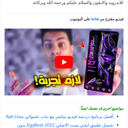
للاندرويد والايفون والسلام عليكم ورحمة الله وبركاتة.
فيديو مقترح من
قناتنا
علي اليوتيوب
مواضيع اخري قد تعجبك ايضاً:
أفضل برنامج دردشة فيديو مباشر مع بنات عشوائي مجانا Apk
تحميل تطبيق ايجي بست الاصلي EgyBest 2022‏ بدون