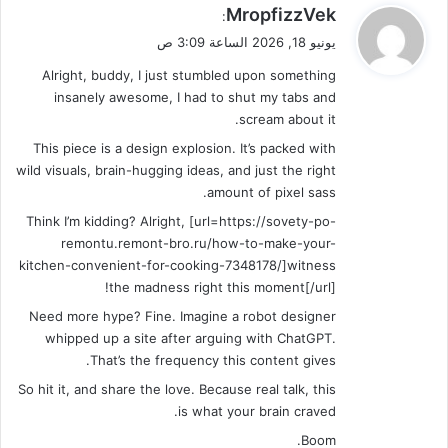
ي
MropfizzVek
:
ق
يونيو 18, 2026 الساعة 3:09 ص
و
Alright, buddy, I just stumbled upon something
ل
insanely awesome, I had to shut my tabs and
scream about it.
This piece is a design explosion. It’s packed with
wild visuals, brain-hugging ideas, and just the right
amount of pixel sass.
Think I’m kidding? Alright, [url=https://sovety-po-
remontu.remont-bro.ru/how-to-make-your-
kitchen-convenient-for-cooking-7348178/]witness
the madness right this moment[/url]!
Need more hype? Fine. Imagine a robot designer
whipped up a site after arguing with ChatGPT.
That’s the frequency this content gives.
So hit it, and share the love. Because real talk, this
is what your brain craved.
Boom.