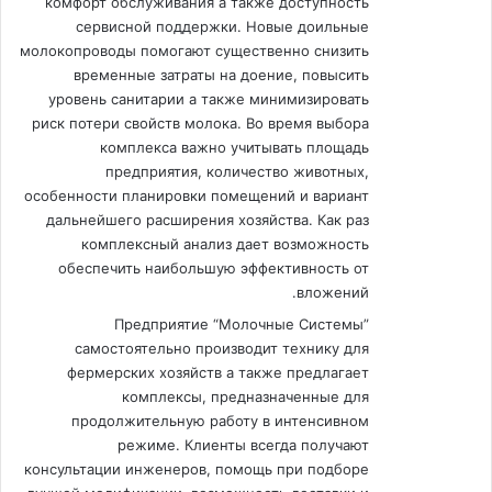
комфорт обслуживания а также доступность
сервисной поддержки. Новые доильные
молокопроводы помогают существенно снизить
временные затраты на доение, повысить
уровень санитарии а также минимизировать
риск потери свойств молока. Во время выбора
комплекса важно учитывать площадь
предприятия, количество животных,
особенности планировки помещений и вариант
дальнейшего расширения хозяйства. Как раз
комплексный анализ дает возможность
обеспечить наибольшую эффективность от
вложений.
Предприятие “Молочные Системы”
самостоятельно производит технику для
фермерских хозяйств а также предлагает
комплексы, предназначенные для
продолжительную работу в интенсивном
режиме. Клиенты всегда получают
консультации инженеров, помощь при подборе