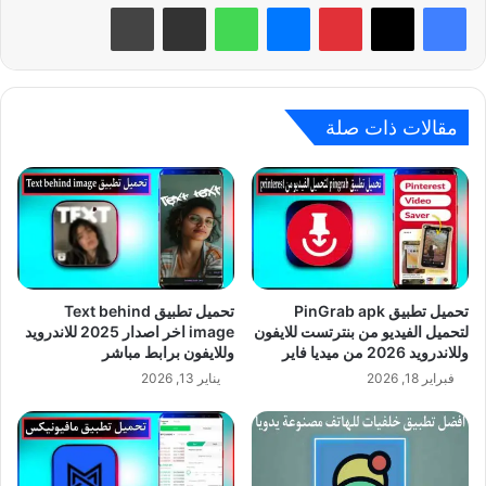
بينتيريست
ماسنجر
واتساب
مشاركة عبر البريد
طباعة
مقالات ذات صلة
تحميل تطبيق PinGrab apk
تحميل تطبيق Text behind
لتحميل الفيديو من بنترتست للايفون
image اخر اصدار 2025 للاندرويد
وللاندرويد 2026 من ميديا فاير
وللايفون برابط مباشر
فبراير 18, 2026
يناير 13, 2026