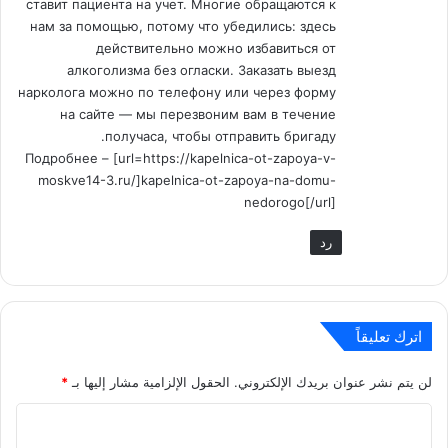
ставит пациента на учет. Многие обращаются к
нам за помощью, потому что убедились: здесь
действительно можно избавиться от
алкоголизма без огласки. Заказать выезд
нарколога можно по телефону или через форму
на сайте — мы перезвоним вам в течение
получаса, чтобы отправить бригаду.
Подробнее – [url=https://kapelnica-ot-zapoya-v-
moskve14-3.ru/]kapelnica-ot-zapoya-na-domu-
nedorogo[/url]
رد
اترك تعليقاً
لن يتم نشر عنوان بريدك الإلكتروني.
الحقول الإلزامية مشار إليها بـ
*
ا
ل