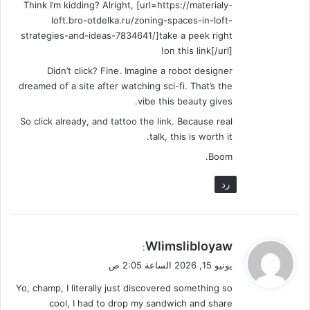
Think I’m kidding? Alright, [url=https://materialy-
loft.bro-otdelka.ru/zoning-spaces-in-loft-
strategies-and-ideas-7834641/]take a peek right
on this link[/url]!
Didn’t click? Fine. Imagine a robot designer
dreamed of a site after watching sci-fi. That’s the
vibe this beauty gives.
So click already, and tattoo the link. Because real
talk, this is worth it.
Boom.
رد
ي
Wlimslibloyaw
:
ق
يونيو 15, 2026 الساعة 2:05 ص
و
Yo, champ, I literally just discovered something so
ل
cool, I had to drop my sandwich and share