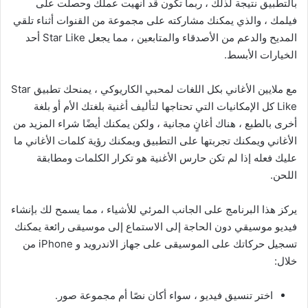
بالتطبيق نتيجة لذلك ، ربما تكون قد أنهيت عملك وحصلت على
فيلمك ، والذي يمكنك مشاركته على مجموعة من القنوات أثناء تلقي
المديح والدعم من الأصدقاء والمتابعين ، مما يجعل Star Like أحد
الخيارات الأبسط.
مع ملايين الأغاني بكل اللغات لمحبي الكاريوكي ، يمنحك تطبيق Star
Like كل الإمكانيات التي تحتاجها لتأليف أغنية بلغتك الأم أو بلغة
أخرى بالطبع ، هناك أغانٍ مجانية ، ولكن يمكنك أيضًا شراء المزيد من
الأغاني ويمكنك تجربتها على التطبيق ويمكنك رؤية كلمات الأغاني ما
عليك فعله إذا لم تكن حارس الأغنية هو تكرار الكلمات ومطابقة
اللحن.
يركز هذا البرنامج على الجانب المرئي للأشياء ، مما يسمح لك بإنشاء
فيديو موسيقي دون الحاجة إلى الاستماع إلى موسيقى رائعة يمكنك
تسجيل حركاتك على الموسيقى على جهاز الاندرويد و iPhone من
خلال:
اختر تنسيق فيديو ، سواء أكان نصًا أم مجموعة صور.