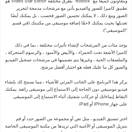
ويتعاونون جميعًا مع “Roblox” بطرق مختلفة Video Star Editor هو
تطبيق كاميرا للصور والفيديو يأتي مع مرشحات مدمجة لتحرير
الصور ومع ذلك ، لا يمكنك تحسين الصور فحسب ، بل يمكنك أيضًا
تعديلها بحيث يمكنك لاحقًا إضافة موسيقى من مكتبتك (في قسم
“الموسيقى”).
يوجد مئات من المرشحات لإنشاء تأثيرات مختلفة ، بما في ذلك
كاميرا الأشعة تحت الحمراء ، والأبيض والأسود ، والرسوم المتحركة ،
والملصقات الحية ، وغيرها يتم تضمينها في مرشحات تسجيل الفيديو
والصور كل ما عليك فعله هو اختيار أفضل مرشح.
يركز هذا البرنامج على الجانب المرئي للأشياء ، مما يسمح لك بإنشاء
فيديو موسيقي دون الحاجة إلى الاستماع إلى موسيقى رائعة. يمكنك
التقاط إيماءاتك أو حركات شفتيك أثناء الاستماع إلى الموسيقى
على جهاز iPhone أو iPad.
اختر تنسيق الفيديو ، مثل نص أو مجموعة من الصور حدد أو قم
بتنزيل الموسيقى أو الأغنية التي تريدها من مكتبة الموسيقى الخاصة